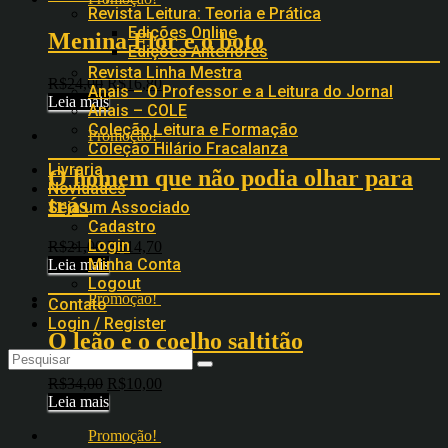
Revista Leitura: Teoria e Prática
Edições Online
Menina Flor e o boto
Edições Anteriores
Revista Linha Mestra
R$
24,00
R$
16,80
Anais – O Professor e a Leitura do Jornal
Leia mais
Anais – COLE
Coleção Leitura e Formação
Promoção!
Coleção Hilário Fracalanza
Livraria
O homem que não podia olhar para
Novidades
trás
Seja um Associado
Cadastro
Login
R$
21,00
R$
14,70
Minha Conta
Leia mais
Logout
Promoção!
Contato
Login / Register
O leão e o coelho saltitão
R$
34,00
R$
10,00
Leia mais
Promoção!