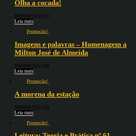
Olha a cocada!
R$
15,00
R$
10,00
Leia mais
Promoção!
Imagens e palavras – Homenagem a
Milton José de Almeida
R$
49,00
R$
19,00
Leia mais
Promoção!
A morena da estação
R$
50,00
R$
10,00
Leia mais
Promoção!
Leitura: Teoria e Prática nº 61