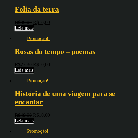
Folia da terra
R$
39,00
R$
10,00
Leia mais
Promoção!
Rosas do tempo – poemas
R$
27,30
R$
10,00
Leia mais
Promoção!
História de uma viagem para se
encantar
R$
49,00
R$
10,00
Leia mais
Promoção!