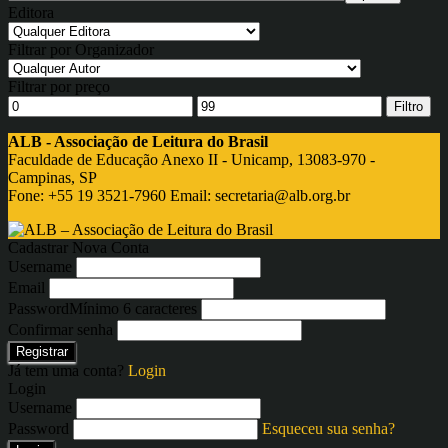
Editora
Filtrar por Organizador
Filtrar por preço
Filtro
ALB - Associação de Leitura do Brasil
Faculdade de Educação Anexo II - Unicamp, 13083-970 -
Campinas, SP
Fone: +55 19 3521-7960 Email:
secretaria@alb.org.br
Cadastrar Nova Conta
Username
Email
Password
Mínimo 6 caracteres
Confirmar senha
Registrar
Já tem uma conta?
Login
Login
Username
Password
Esqueceu sua senha?