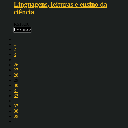
Linguagens, leituras e ensino da
ciência
R$
15,00
Leia mais
←
1
2
3
…
26
27
28
29
30
31
32
…
37
38
39
→