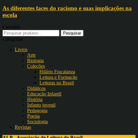
As diferentes faces do racismo e suas implicações na
escola
Carrinho
Pesquisar
por:
Categorias
Livros
Arte
Biologia
Coleções
Hilário Fracalanza
Leitura e Formação
Leituras no Brasil
Didáticos
Educação Infantil
História
Infanto juvenil
Pedagogia
Poesia
Sociologia
Revistas
ALB - Associação de Leitura do Brasil