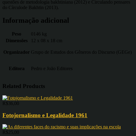
questões de metodologia bakhtiniana (2012) e Circulando pensares
do Círculode Bakhtin (2013).
Informação adicional
Peso
0146 kg
Dimensões
12 x 08 x 18 cm
Organizador
Grupo de Estudos dos Gêneros do Discurso (GEGe)
Editora
Pedro e João Editores
Related Products
R$
36,00
Fotojornalismo e Legalidade 1961
R$
25,00