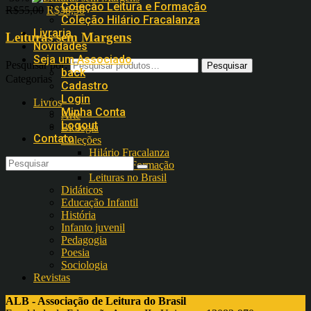
Coleção Leitura e Formação
R$
55,00
R$
38,50
Coleção Hilário Fracalanza
Livraria
Leituras sem Margens
Novidades
Seja um Associado
Pesquisar por:
back
Categorias
Cadastro
Login
Livros
Minha Conta
Arte
Logout
Biologia
Contato
Coleções
Hilário Fracalanza
Leitura e Formação
Leituras no Brasil
Didáticos
Educação Infantil
História
Infanto juvenil
Pedagogia
Poesia
Sociologia
Revistas
ALB - Associação de Leitura do Brasil