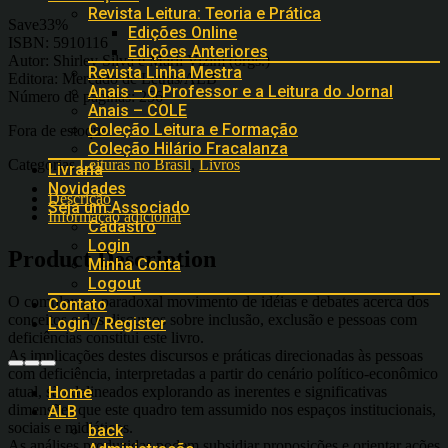
Revista Leitura: Teoria e Prática
Save33%
Edições Online
ISBN: 5910116
Edições Anteriores
Autor: Shirley Silva e Marli Vizim (orgs.)
Revista Linha Mestra
Editora: Mercado de Letras/ALB
Anais – O Professor e a Leitura do Jornal
Número de páginas: 256
Anais – COLE
Coleção Leitura e Formação
Fora de estoque
Coleção Hilário Fracalanza
Categorias
Leituras no Brasil
,
Livros
Livraria
Novidades
Descrição
Seja um Associado
Informação adicional
Cadastro
Login
Product Description
Minha Conta
Logout
O complexo e paradoxal movimento de idéias e debates acerca dos
Contato
conceitos e dos discursos sobre inclusão, exclusão e pessoas com
Login / Register
deficiências constitui este livro.
As implicações destes discursos e práticas direcionadas às pessoas
com deficiência, interpretadas a partir do cenário político-econômico
atual, são delineados explorando as inerentes e significativas
Home
dimensões que este quadro tem assumido nos espaços institucionais,
ALB
sociais e midiáticos.
back
As análises produzidas podem subsidiar proposições e orientar ações