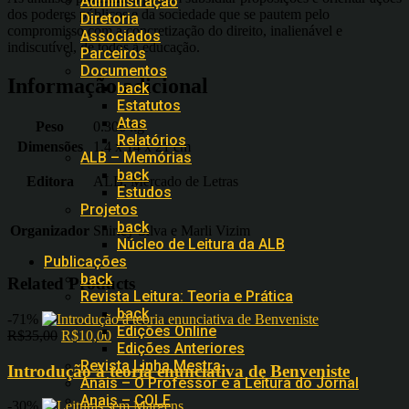
Administração
dos poderes públicos e da sociedade que se pautem pelo
Diretoria
compromisso com a concretização do direito, inalienável e
Associados
indiscutível, de todos à educação.
Parceiros
Documentos
Informação adicional
back
Estatutos
Atas
Peso
0.306 kg
Relatórios
Dimensões
1.4 x 14 x 21 cm
ALB – Memórias
back
Editora
ALB, Mercado de Letras
Estudos
Projetos
back
Organizador
Shirley Silva e Marli Vizim
Núcleo de Leitura da ALB
Publicações
back
Related Products
Revista Leitura: Teoria e Prática
back
-71%
Edições Online
R$
35,00
R$
10,00
Edições Anteriores
Revista Linha Mestra
Introdução à teoria enunciativa de Benveniste
Anais – O Professor e a Leitura do Jornal
Anais – COLE
-30%