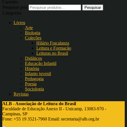
Carrinho
Pesquisar por:
Categorias
Livros
Arte
Biologia
Coleções
Hilário Fracalanza
Leitura e Formação
Leituras no Brasil
Didáticos
Educação Infantil
História
Infanto juvenil
Pedagogia
Poesia
Sociologia
Revistas
ALB - Associação de Leitura do Brasil
Faculdade de Educação Anexo II - Unicamp, 13083-970 -
Campinas, SP
Fone: +55 19 3521-7960 Email:
secretaria@alb.org.br