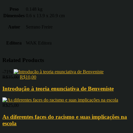
Peso
0.148 kg
Dimensões
0.6 x 13.9 x 20.9 cm
Autor
Serrano Freire
Editora
WAK Editora
Related Products
-71%
R$
35,00
R$
10,00
Introdução à teoria enunciativa de Benveniste
R$
25,00
As diferentes faces do racismo e suas implicações na
escola