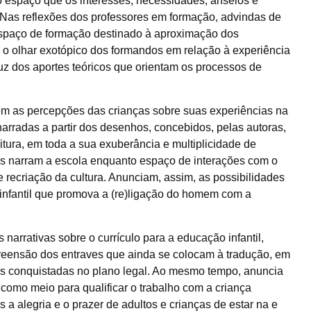
do espaço que os interesses, necessidades, anseios e
Nas reflexões dos professores em formação, advindas de
espaço de formação destinado à aproximação dos
e o olhar exotópico dos formandos em relação à experiência
 luz dos aportes teóricos que orientam os processos de
m as percepções das crianças sobre suas experiências na
narradas a partir dos desenhos, concebidos, pelas autoras,
tura, em toda a sua exuberância e multiplicidade de
s narram a escola enquanto espaço de interações com o
 recriação da cultura. Anunciam, assim, as possibilidades
infantil que promova a (re)ligação do homem com a
s narrativas sobre o currículo para a educação infantil,
preensão dos entraves que ainda se colocam à tradução, em
ões conquistadas no plano legal. Ao mesmo tempo, anuncia
como meio para qualificar o trabalho com a criança
 a alegria e o prazer de adultos e crianças de estar na e