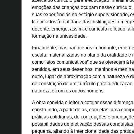
acerca do currículo para a educação infantil e 
emoções das crianças ocupam nesse currículo. 
suas experiências no estágio supervisionado, 
licenciados à realidade das instituições, emerg
docente. emerge, assim, o currículo refletido, à
formação na univesidade.
Finalmente, mas não menos importante, emerge
escola, materializadas no plano da oralidade e 
como “atos comunicativos” que se oferecem à lei
sentidos. em seus desenhos, meninos e menina
outro, lugar de aproximação com a natureza e de
de construção de um currículo para a educação 
natureza e com os outros homens.
A obra convida o leitor a cotejar essas diferença
construindo, a partir delas, com elas, uma com
práticas cotidianas, de concepções e orientaç
possibilidades de efetivação dessas conquistas 
pequena, aliando à intencionalidade das práticas