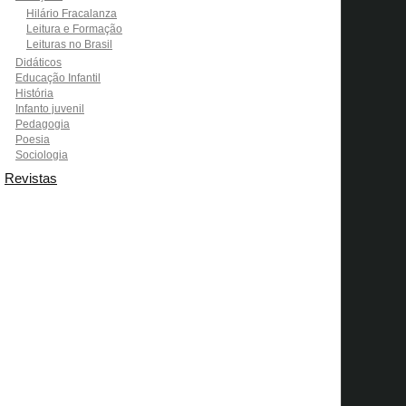
Hilário Fracalanza
Leitura e Formação
Leituras no Brasil
Didáticos
Educação Infantil
História
Infanto juvenil
Pedagogia
Poesia
Sociologia
Revistas