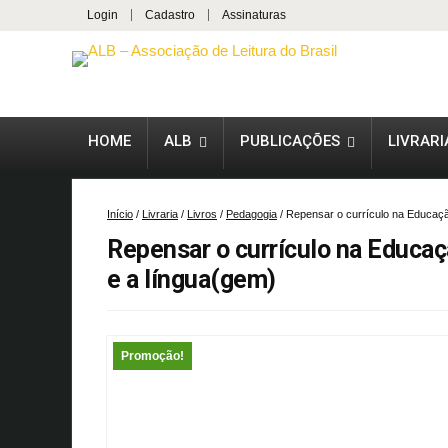
Login
Cadastro
Assinaturas
HOME
ALB
PUBLICAÇÕES
LIVRARI
Início
/
Livraria
/
Livros
/
Pedagogia
/ Repensar o currículo na Educação
Repensar o currículo na Educaçã
e a língua(gem)
Promoção!