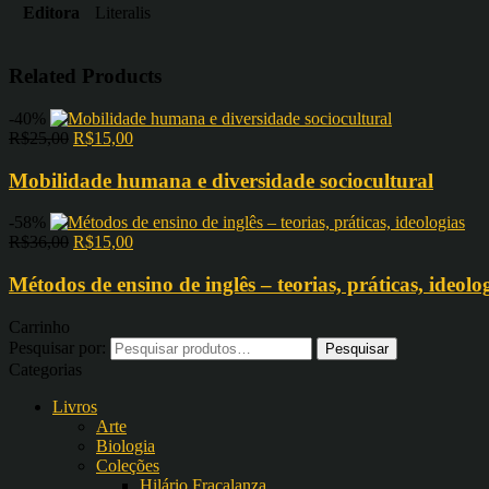
Editora
Literalis
Related Products
-40%
R$
25,00
R$
15,00
Mobilidade humana e diversidade sociocultural
-58%
R$
36,00
R$
15,00
Métodos de ensino de inglês – teorias, práticas, ideolo
Carrinho
Pesquisar por:
Categorias
Livros
Arte
Biologia
Coleções
Hilário Fracalanza