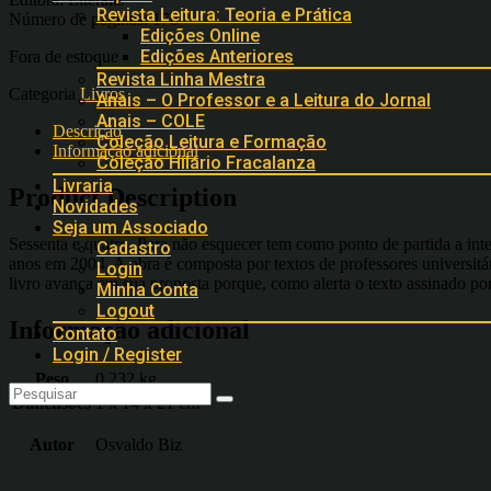
Revista Leitura: Teoria e Prática
Número de páginas: 176
Edições Online
Edições Anteriores
Fora de estoque
Revista Linha Mestra
Categoria
Livros
Anais – O Professor e a Leitura do Jornal
Anais – COLE
Descrição
Coleção Leitura e Formação
Informação adicional
Coleção Hilário Fracalanza
Livraria
Product Description
Novidades
Seja um Associado
Sessenta e quatro. Para não esquecer tem como ponto de partida a inte
Cadastro
anos em 2004. A obra é composta por textos de professores universitári
Login
livro avança em sua proposta porque, como alerta o texto assinado p
Minha Conta
Logout
Informação adicional
Contato
Login / Register
Peso
0.232 kg
Dimensões
1 x 14 x 21 cm
Autor
Osvaldo Biz