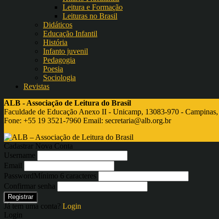
Leitura e Formação
Leituras no Brasil
Didáticos
Educação Infantil
História
Infanto juvenil
Pedagogia
Poesia
Sociologia
Revistas
ALB - Associação de Leitura do Brasil
Faculdade de Educação Anexo II - Unicamp, 13083-970 - Campinas,
Fone: +55 19 3521-7960 Email:
secretaria@alb.org.br
Cadastrar Nova Conta
Username
Email
Password
Mínimo 6 caracteres
Confirmar senha
Registrar
Já tem uma conta?
Login
Login