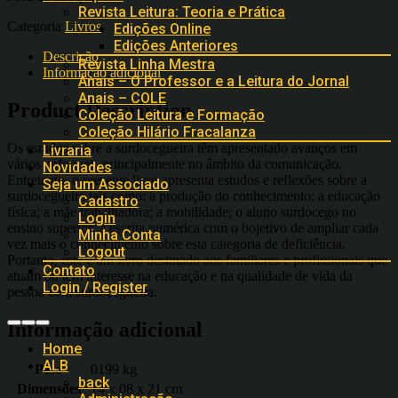
Revista Leitura: Teoria e Prática
Categoria
Livros
Edições Online
Edições Anteriores
Descrição
Revista Linha Mestra
Informação adicional
Anais – O Professor e a Leitura do Jornal
Anais – COLE
Product Description
Coleção Leitura e Formação
Coleção Hilário Fracalanza
Os estudos sobre a surdocegueira têm apresentado avanços em
Livraria
vários enfoques, principalmente no âmbito da comunicação.
Novidades
Entretanto, o presente livro apresenta estudos e reflexões sobre a
Seja um Associado
surdocegueira tais como: a produção do conhecimento; a educação
Cadastro
física; a mãe trabalhadora; a mobilidade; o aluno surdocego no
Login
ensino superior; a escrita numérica com o bojetivo de ampliar cada
Minha Conta
vez mais o conhecimento sobre esta categoria de deficiência.
Logout
Portanto, este é um livro destinado aos familiares e profissionais que
Contato
atuam ou têm interesse na educação e na qualidade de vida da
Login / Register
pessoa com surdocegueira.
Informação adicional
Home
ALB
Peso
0199 kg
back
Dimensões
14 x 08 x 21 cm