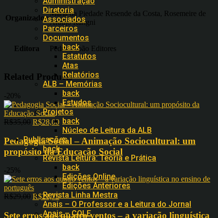
Administração
Diretoria
Maria da Piedade Resende da Costa, Rosemeire de
Organizador
Associados
Araújo Rangni
Parceiros
Documentos
back
Editora
Pedro e João Editores
Estatutos
Atas
Relatórios
Related Products
ALB – Memórias
back
-20%
Estudos
Projetos
back
R$
35,00
R$
28,00
Núcleo de Leitura da ALB
Publicações
Pedagogia Social – Animação Sociocultural: um
back
propósito da Educação Social
Revista Leitura: Teoria e Prática
back
-25%
Edições Online
Edições Anteriores
Revista Linha Mestra
R$
29,00
R$
21,75
Anais – O Professor e a Leitura do Jornal
Anais – COLE
Sete erros aos quatro ventos – a variação linguística