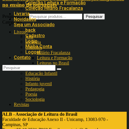
Coleção Leitura e Formação
no ensino de português
Coleção Hilário Fracalanza
Livraria
Pesquisar por:
Novidades
Categorias
Seja um Associado
back
Livros
Cadastro
Arte
Login
Biologia
Minha Conta
Coleções
Logout
Hilário Fracalanza
Contato
Leitura e Formação
Leituras no Brasil
Didáticos
Educação Infantil
História
Infanto juvenil
Pedagogia
Poesia
Sociologia
Revistas
ALB - Associação de Leitura do Brasil
Faculdade de Educação Anexo II - Unicamp, 13083-970 -
Campinas, SP