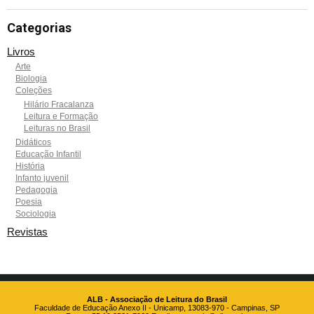
Categorias
Livros
Arte
Biologia
Coleções
Hilário Fracalanza
Leitura e Formação
Leituras no Brasil
Didáticos
Educação Infantil
História
Infanto juvenil
Pedagogia
Poesia
Sociologia
Revistas
ALB - Associação de Leitura do Brasil
Faculdade de Educação Anexo II - Unicamp, 13083-970 - Campinas, SP