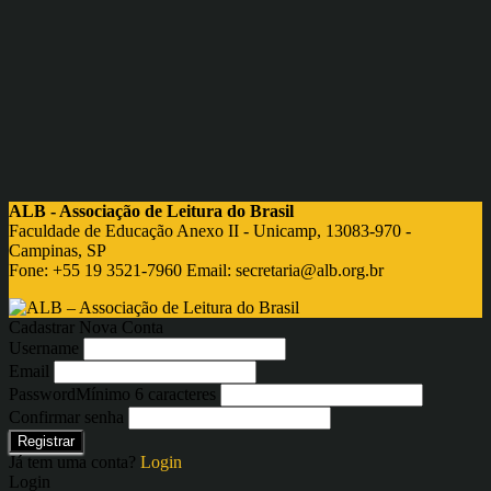
ALB - Associação de Leitura do Brasil
Faculdade de Educação Anexo II - Unicamp, 13083-970 -
Campinas, SP
Fone: +55 19 3521-7960 Email:
secretaria@alb.org.br
Cadastrar Nova Conta
Username
Email
Password
Mínimo 6 caracteres
Confirmar senha
Registrar
Já tem uma conta?
Login
Login