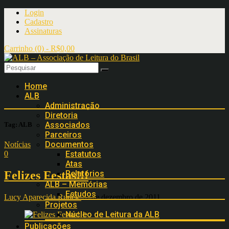
Login
Cadastro
Assinaturas
Carrinho (0) -
R$
0,00
Home
ALB
Administração
Diretoria
Associados
Tag:
ALB
Parceiros
Documentos
Notícias
Estatutos
0
Atas
Relatórios
Felizes Festas!!!
ALB – Memórias
Estudos
Lucy Aparecida Rudék
31 de dezembro de 2011
Projetos
Núcleo de Leitura da ALB
Publicações