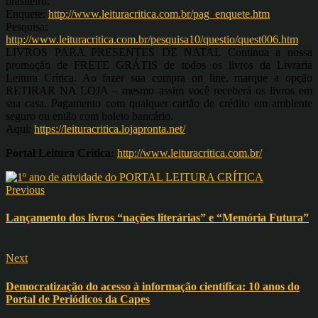
brasileiro.
Enquete:
http://www.leituracritica.com.br/pag_enquete.htm
Pesquisa:
http://www.leituracritica.com.br/pesquisa10/questio/quest006.htm
LIVROS PARA PRESENTES DE NATAL Continua a nossa
promoção de FRETE GRÁTIS de todos os livros da Livraria
Leitura Crítica. Ao fazer sua compra on line, marque a opção
RETIRAR NA LOJA – mesmo assim você receberá os livros em
sua casa. Pagamento com qualquer cartão de crédito em ambiente
seguro ou então com boleto bancário.
Aqui:
https://leituracritica.lojapronta.net/
Portal Leitura Crítica:
http://www.leituracritica.com.br/
Previous
Lançamento dos livros “nações literárias” e “Memória Futura”
Next
Democratização do acesso à informação científica: 10 anos do
Portal de Periódicos da Capes