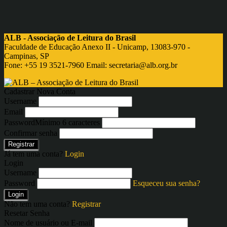
ALB - Associação de Leitura do Brasil
Faculdade de Educação Anexo II - Unicamp, 13083-970 -
Campinas, SP
Fone: +55 19 3521-7960 Email:
secretaria@alb.org.br
Cadastrar Nova Conta
Username
Email
Password
Mínimo 6 caracteres
Confirmar senha
Registrar
Já tem uma conta?
Login
Login
Username
Password
Esqueceu sua senha?
Login
Não tem uma conta?
Registrar
Resetar Senha
Nome de usuário ou E-mail