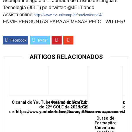
Acompanhe agora a 1ª Jornada de Ensino de Língua e
Tecnologia (JELT) pelo twitter: @JELTiando
Assista online
http://www.rtv.unicamp.br/aovivo/canal4/
ENVIE PERGUNTAS PARA AS MESAS PELO TWITTER!
ARTIGOS RELACIONADOS
O canal do YouTube está no ar com conferências e mesas re
O canal do YouTube está no ar com conf
do 22º COLE de 2021. Confira e inscreva
do 22º COLE de 2021. Confir
se: https://www.youtube.com/channel/UCkUrNVUQPR4tdxMC
se: https://www.youtube.com/channel/
Curso de
Formação:
Cinema na