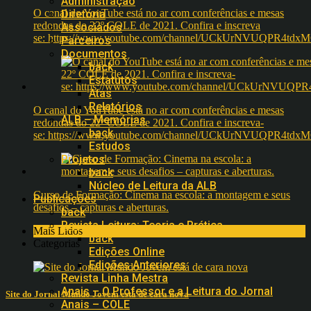
Administração
O canal do YouTube está no ar com conferências e mesas
Diretoria
redondas do 22º COLE de 2021. Confira e inscreva
Associados
se: https://www.youtube.com/channel/UCkUrNVUQPR4t
Parceiros
Documentos
back
Estatutos
Atas
Relatórios
O canal do YouTube está no ar com conferências e mesas
ALB – Memórias
redondas do 22º COLE de 2021. Confira e inscreva-
back
se: https://www.youtube.com/channel/UCkUrNVUQPR4t
Estudos
Projetos
back
Núcleo de Leitura da ALB
Curso de Formação: Cinema na escola: a montagem e seus
Publicações
desafios – capturas e aberturas.
back
Revista Leitura: Teoria e Prática
Mais Lidos
back
Categorias
Edições Online
Edições Anteriores
Revista Linha Mestra
Anais – O Professor e a Leitura do Jornal
Site do Jornal Mundo Jovem está de cara nova
Anais – COLE