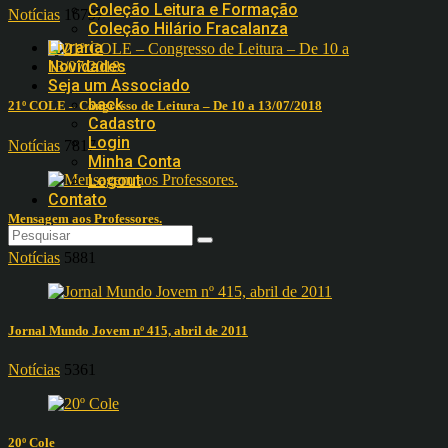
Coleção Leitura e Formação
Notícias
16797
Coleção Hilário Fracalanza
Livraria
Novidades
Seja um Associado
back
21º COLE – Congresso de Leitura – De 10 a 13/07/2018
Cadastro
Login
Notícias
7817
Minha Conta
Logout
Contato
Mensagem aos Professores.
Notícias
5881
Jornal Mundo Jovem nº 415, abril de 2011
Notícias
5361
20º Cole