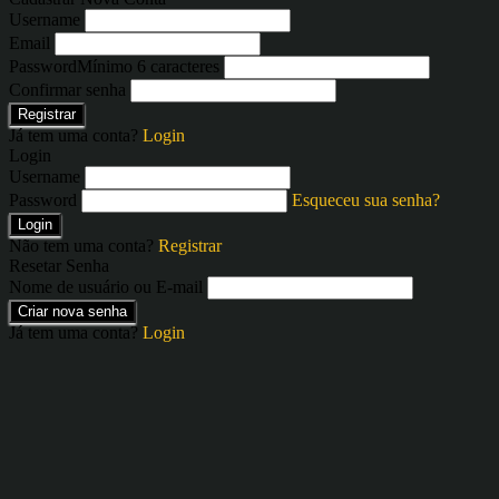
Username
Email
Password
Mínimo 6 caracteres
Confirmar senha
Registrar
Já tem uma conta?
Login
Login
Username
Password
Esqueceu sua senha?
Login
Não tem uma conta?
Registrar
Resetar Senha
Nome de usuário ou E-mail
Criar nova senha
Já tem uma conta?
Login