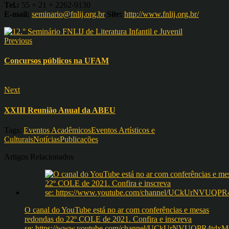
Tel.:
55 + 21 + 2262-9130
E-mail:
seminario@fnlij.org.br
Site:
http://www.fnlij.org.br/
Previous
Concursos públicos na UFAM
Next
XXIII Reunião Anual da ABEU
Tags:
Eventos Acadêmicos
Eventos Artísticos e
Culturais
Notícias
Publicações
Artigos Relacionados
O canal do YouTube está no ar com conferências e mesas
redondas do 22º COLE de 2021. Confira e inscreva
se: https://www.youtube.com/channel/UCkUrNVUQPR4t