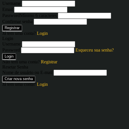
Username
Email
Password
Mínimo 6 caracteres
Confirmar senha
Registrar
Já tem uma conta?
Login
Login
Username
Password
Esqueceu sua senha?
Login
Não tem uma conta?
Registrar
Resetar Senha
Nome de usuário ou E-mail
Criar nova senha
Já tem uma conta?
Login