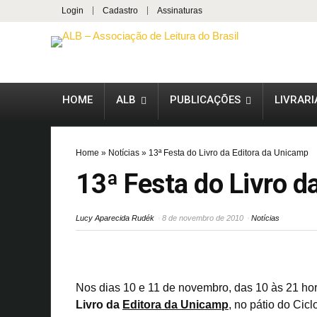
Login
Cadastro
Assinaturas
HOME
ALB
PUBLICAÇÕES
LIVRARI
Home
»
Notícias
»
13ª Festa do Livro da Editora da Unicamp
13ª Festa do Livro d
Lucy Aparecida Rudék
8 de novembro de 2010
Notícias
Nos dias 10 e 11 de novembro, das 10 às 21 ho
Livro da
Editora da Unicamp
, no pátio do Cic