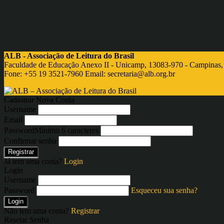
ALB - Associação de Leitura do Brasil
Faculdade de Educação Anexo II - Unicamp, 13083-970 - Campinas,
Fone: +55 19 3521-7960 Email:
secretaria@alb.org.br
Cadastrar Nova Conta
Username
Email
Password
Mínimo 6 caracteres
Confirmar senha
Registrar
Já tem uma conta?
Login
Login
Username
Password
Esqueceu sua senha?
Login
Não tem uma conta?
Registrar
Resetar Senha