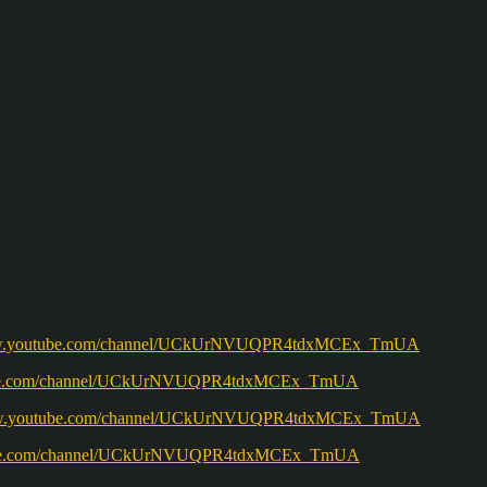
w.youtube.com/channel/UCkUrNVUQPR4tdxMCEx_TmUA
ww.youtube.com/channel/UCkUrNVUQPR4tdxMCEx_TmUA