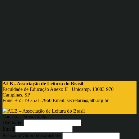
ALB - Associação de Leitura do Brasil
Faculdade de Educação Anexo II - Unicamp, 13083-970 -
Campinas, SP
Fone: +55 19 3521-7960 Email:
secretaria@alb.org.br
Cadastrar Nova Conta
Username
Email
Password
Mínimo 6 caracteres