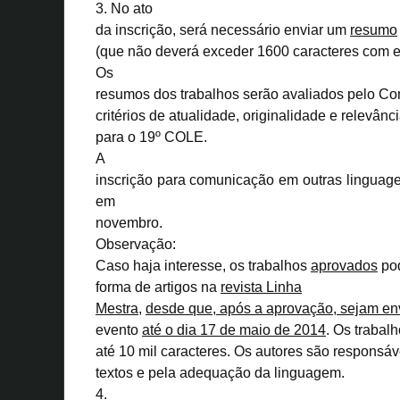
3. No ato
da inscrição, será necessário enviar um
resumo
(que não deverá exceder 1600 caracteres com 
Os
resumos dos trabalhos serão avaliados pelo Com
critérios de atualidade, originalidade e relevânc
para o 19º COLE.
A
inscrição para comunicação em outras linguage
em
novembro.
Observação:
Caso haja interesse, os trabalhos
aprovados
pod
forma de artigos na
revista
Linha
Mestra
,
desde que, após a aprovação
,
sejam en
evento
até o dia 17 de maio de 2014
. Os trabalh
até 10 mil caracteres. Os autores são responsá
textos e pela adequação da linguagem.
4.