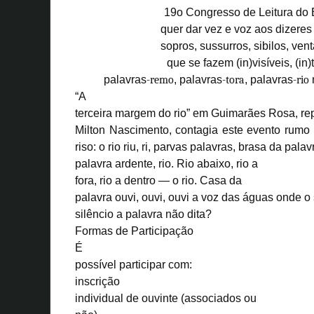
19o Congresso de Leitura do B
quer dar vez e voz aos dizeres
sopros, sussurros, sibilos, vent
que se fazem (in)visíveis, (in
palavras
-remo
, palavras
-tora
, palavras
-rio
n
“A
terceira margem do rio” em Guimarães Rosa, re
Milton Nascimento, contagia este evento rumo 
riso:
o rio riu, ri
, parvas palavras,
brasa da palav
palavra ardente, rio.
Rio abaixo, rio a
fora, rio a dentro — o rio
.
Casa da
palavra ouvi, ouvi, ouvi a voz das águas onde 
silêncio a palavra não dita?
Formas de Participação
É
possível participar com:
inscrição
individual de
ouvinte
(associados ou