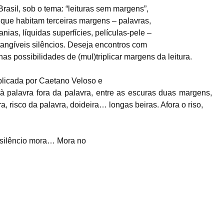
rasil, sob o tema: “leituras sem margens”,
 que habitam terceiras margens – palavras,
anias, líquidas superfícies, películas-pele –
)tangíveis silêncios. Deseja encontros com
as possibilidades de (mul)triplicar margens da leitura.
plicada por Caetano Veloso e
à palavra fora da palavra,
entre as escuras duas margens
,
ra
, risco da palavra,
doideira… longas beiras
. Afora o riso,
o silêncio mora…
Mora no