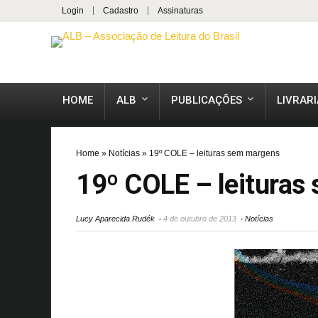
Login
Cadastro
Assinaturas
HOME
ALB
PUBLICAÇÕES
LIVRARI
Home
»
Notícias
»
19º COLE – leituras sem margens
19º COLE – leituras
Lucy Aparecida Rudék
4 de outubro de 2013
Notícias