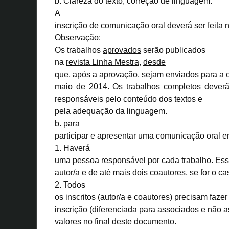
b. Clareza do texto; correção de linguagem.
A
inscrição de comunicação oral deverá ser feita 
Observação:
Os trabalhos
aprovados
serão
publicados
na
revista
Linha Mestra
,
desde
que, após a aprovação
,
sejam enviados
para a 
maio de 2014
. Os trabalhos completos dever
responsáveis pelo conteúdo dos textos e
pela adequação da linguagem.
b. para
participar e apresentar uma
comunicação oral e
1. Haverá
uma pessoa responsável por cada trabalho. Ess
autor/a e de até mais dois coautores, se for o ca
2. Todos
os inscritos (autor/a e coautores) precisam faz
inscrição (diferenciada para associados e não a
valores no final deste documento.