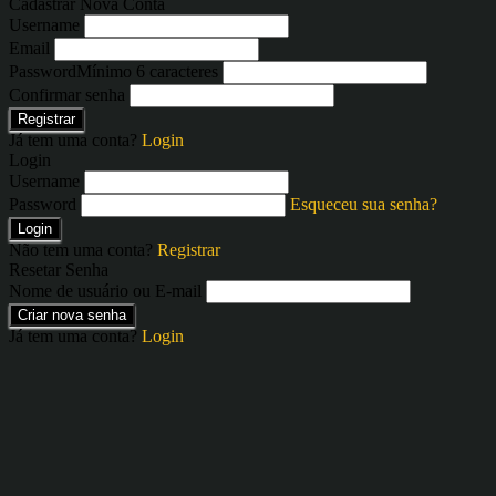
Cadastrar Nova Conta
Username
Email
Password
Mínimo 6 caracteres
Confirmar senha
Registrar
Já tem uma conta?
Login
Login
Username
Password
Esqueceu sua senha?
Login
Não tem uma conta?
Registrar
Resetar Senha
Nome de usuário ou E-mail
Criar nova senha
Já tem uma conta?
Login