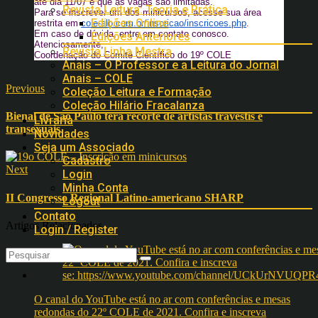
até dia 11/07 e que as vagas são limitadas.
Revista Leitura: Teoria e Prática
Para se inscrever um dos minicursos, acesse sua área
Edições Online
restrita em
cole-alb.com.br/inscricao/inscricoes.php
.
Em caso de dúvida, entre em contato conosco.
Edições Anteriores
Atenciosamente,
Revista Linha Mestra
Coordenação do Comitê Científico do 19º COLE
Anais – O Professor e a Leitura do Jornal
Anais – COLE
Previous
Coleção Leitura e Formação
Coleção Hilário Fracalanza
Bienal de São Paulo terá recorte de artistas travestis e
Livraria
transexuais
Novidades
Seja um Associado
Cadastro
Next
Login
Minha Conta
II Congresso Regional Latino-americano SHARP
Logout
Contato
Artigos Relacionados
Login / Register
O canal do YouTube está no ar com conferências e mesas
redondas do 22º COLE de 2021. Confira e inscreva