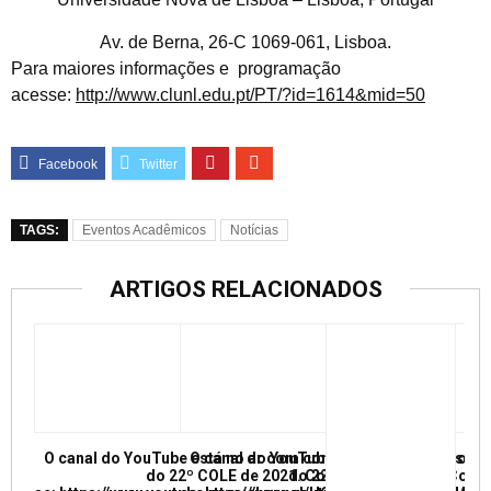
Av. de Berna, 26-C 1069-061, Lisboa.
Para maiores informações e programação
acesse:
http://www.clunl.edu.pt/PT/?id=1614&mid=50
TAGS:
Eventos Acadêmicos
Notícias
ARTIGOS RELACIONADOS
O canal do YouTube está no ar com conferências e mesas re
O canal do YouTube está no ar com conf
do 22º COLE de 2021. Confira e inscreva
do 22º COLE de 2021. Confir