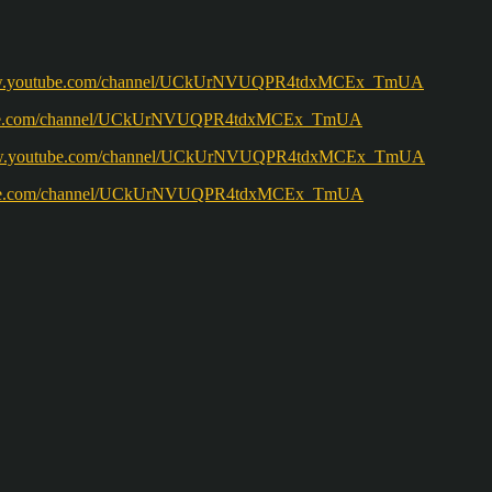
w.youtube.com/channel/UCkUrNVUQPR4tdxMCEx_TmUA
ww.youtube.com/channel/UCkUrNVUQPR4tdxMCEx_TmUA