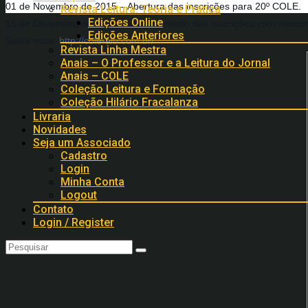
01 de Novembro de 2015 – Abertura das inscrições para 20º COLE.
Revista Leitura: Teoria e Prática
Edições Online
15 de Dezembro de 2015 – Encerramento das inscrições com descon
Edições Anteriores
Saiba mais:
http://cole-alb.com.br/
Revista Linha Mestra
Anais – O Professor e a Leitura do Jornal
Anais – COLE
Coleção Leitura e Formação
Coleção Hilário Fracalanza
Livraria
Novidades
Seja um Associado
Cadastro
Login
Minha Conta
Logout
Contato
Login / Register