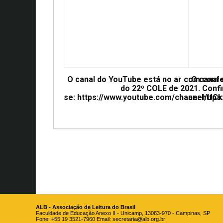
O canal do YouTube está no ar com conf
O canal
do 22º COLE de 2021. Confi
se: https://www.youtube.com/channel/
se: htt
ALB - Associação de Leitura do Brasil
Faculdade de Educação Anexo II - Unicamp, 13083-970 - Campinas, SP
Fone: +55 19 3521-7960 Email:
secretaria@alb.org.br