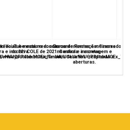
erências e mesas redondas
 do YouTube está no ar com conferências e mesas redonda
Curso de Formação: Cinema
ra e inscreva
do 22º COLE de 2021. Confira e inscreva-
na escola: a montagem e
UCkUrNVUQPR4tdxMCEx_TmUA
ps://www.youtube.com/channel/UCkUrNVUQPR4tdxMCEx_Tm
seus desafios – capturas e
aberturas.