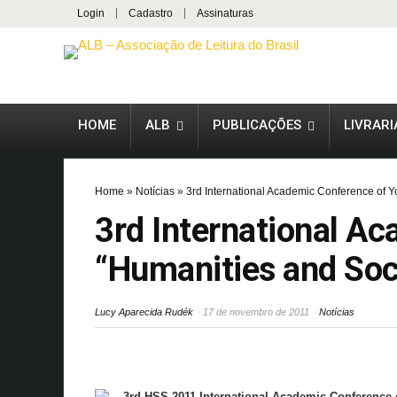
Login
Cadastro
Assinaturas
HOME
ALB
PUBLICAÇÕES
LIVRARI
Home
»
Notícias
»
3rd International Academic Conference of Y
3rd International A
“Humanities and Soc
Lucy Aparecida Rudék
17 de novembro de 2011
Notícias
3rd
HSS-2011
International Academic Conference 