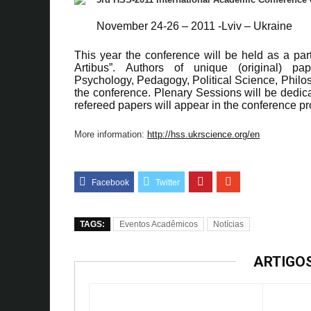
November 24-26 – 2011 -Lviv – Ukraine
This year the conference will be held as a part 
Artibus”. Authors of unique (original) pa
Psychology, Pedagogy, Political Science, Philoso
the conference. Plenary Sessions will be dedica
refereed papers will appear in the conference p
More information:
http://hss.ukrscience.org/en
TAGS:
Eventos Acadêmicos
Notícias
ARTIGO