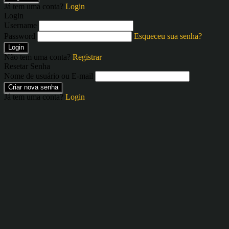
Já tem uma conta?
Login
Login
Username
Password
Esqueceu sua senha?
Login
Não tem uma conta?
Registrar
Resetar Senha
Nome de usuário ou E-mail
Criar nova senha
Já tem uma conta?
Login