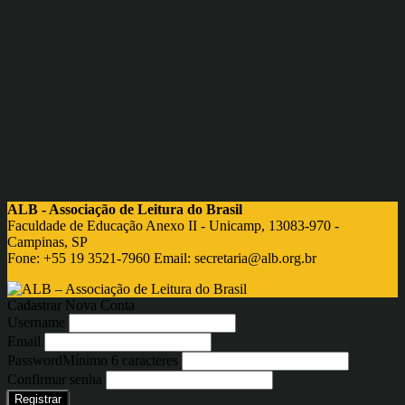
ALB - Associação de Leitura do Brasil
Faculdade de Educação Anexo II - Unicamp, 13083-970 -
Campinas, SP
Fone: +55 19 3521-7960 Email:
secretaria@alb.org.br
Cadastrar Nova Conta
Username
Email
Password
Mínimo 6 caracteres
Confirmar senha
Registrar