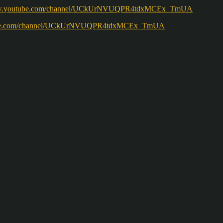
ww.youtube.com/channel/UCkUrNVUQPR4tdxMCEx_TmUA