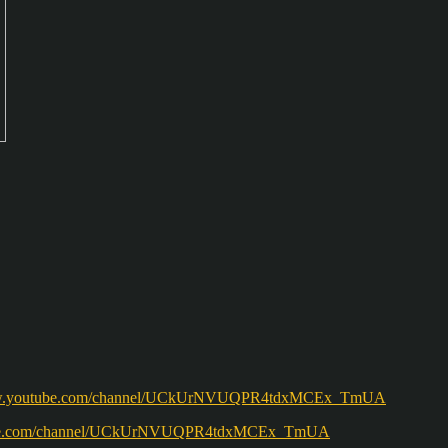
w.youtube.com/channel/UCkUrNVUQPR4tdxMCEx_TmUA