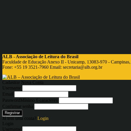
ALB - Associação de Leitura do Brasil
Faculdade de Educação Anexo II - Unicamp, 13083-970 - Campinas,
Fone: +55 19 3521-7960 Email:
secretaria@alb.org.br
Cadastrar Nova Conta
Username
Email
Password
Mínimo 6 caracteres
Confirmar senha
Registrar
Já tem uma conta?
Login
Login
Username