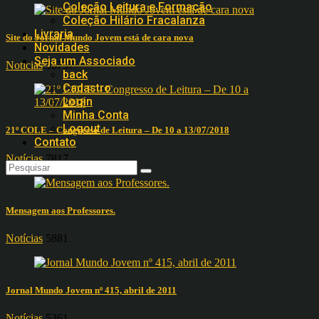
Coleção Leitura e Formação
Coleção Hilário Fracalanza
Livraria
Site do Jornal Mundo Jovem está de cara nova
Novidades
Seja um Associado
Notícias
16797
back
Cadastro
Login
Minha Conta
Logout
21º COLE – Congresso de Leitura – De 10 a 13/07/2018
Contato
Notícias
7817
Mensagem aos Professores.
Notícias
5881
Jornal Mundo Jovem nº 415, abril de 2011
Notícias
5361