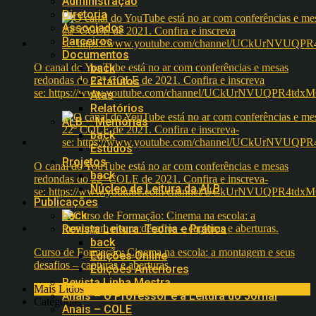
Administração
Diretoria
Associados
Parceiros
Documentos
O canal do YouTube está no ar com conferências e mesas
back
redondas do 22º COLE de 2021. Confira e inscreva
Estatutos
se: https://www.youtube.com/channel/UCkUrNVUQPR4t
Atas
Relatórios
ALB – Memórias
back
Estudos
Projetos
O canal do YouTube está no ar com conferências e mesas
back
redondas do 22º COLE de 2021. Confira e inscreva-
Núcleo de Leitura da ALB
se: https://www.youtube.com/channel/UCkUrNVUQPR4t
Publicações
back
Revista Leitura: Teoria e Prática
back
Curso de Formação: Cinema na escola: a montagem e seus
Edições Online
desafios – capturas e aberturas.
Edições Anteriores
Revista Linha Mestra
Mais Lidos
Anais – O Professor e a Leitura do Jornal
Categorias
Anais – COLE