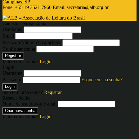
Campinas, SP
Fone: +55 19 3521-7960 Email:
secretaria@alb.org.br
Cadastrar Nova Conta
Username
Email
Password
Mínimo 6 caracteres
Confirmar senha
Registrar
Já tem uma conta?
Login
Login
Username
Password
Esqueceu sua senha?
Login
Não tem uma conta?
Registrar
Resetar Senha
Nome de usuário ou E-mail
Criar nova senha
Já tem uma conta?
Login