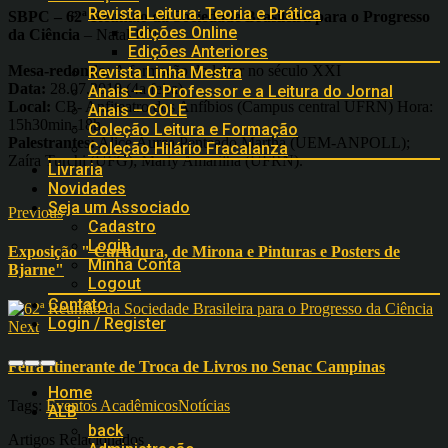
Revista Leitura: Teoria e Prática
SBPC – 62ª Reunião da Sociedade Brasileira para o Progresso
Edições Online
da Ciência
– Natal-RN
Edições Anteriores
Mesa-redonda:
A formação do leitor no século XXI
Revista Linha Mestra
Data:
28.07.2010 (4a feira)
Anais – O Professor e a Leitura do Jornal
Local:
CB- Anfiteatro dos Anfíbios (Campus central UFRN) Hora:
Anais – COLE
15h30min-18h
Coleção Leitura e Formação
Palestrantes:
Alice Áurea Penteado Martha (UEM-ANPOLL);
Coleção Hilário Fracalanza
Zaíra Turchi (UFG); Marly Amarilha (UFRN).
Livraria
Novidades
Seja um Associado
Previous
Cadastro
Login
Exposição " Curtidura, de Mirona e Pinturas e Posters de
Minha Conta
Bjarne"
Logout
Contato
Login / Register
Next
Feira Itinerante de Troca de Livros no Senac Campinas
Home
Tags:
Eventos Acadêmicos
Notícias
ALB
back
Artigos Relacionados