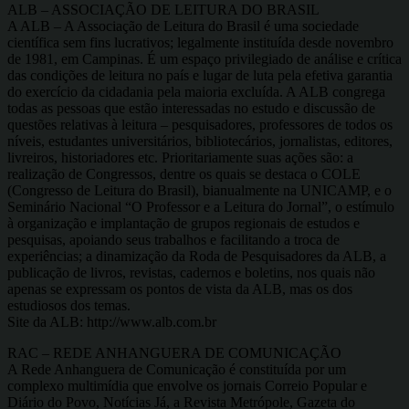
ALB – ASSOCIAÇÃO DE LEITURA DO BRASIL
A ALB – A Associação de Leitura do Brasil é uma sociedade
científica sem fins lucrativos; legalmente instituída desde novembro
de 1981, em Campinas. É um espaço privilegiado de análise e crítica
das condições de leitura no país e lugar de luta pela efetiva garantia
do exercício da cidadania pela maioria excluída. A ALB congrega
todas as pessoas que estão interessadas no estudo e discussão de
questões relativas à leitura – pesquisadores, professores de todos os
níveis, estudantes universitários, bibliotecários, jornalistas, editores,
livreiros, historiadores etc. Prioritariamente suas ações são: a
realização de Congressos, dentre os quais se destaca o COLE
(Congresso de Leitura do Brasil), bianualmente na UNICAMP, e o
Seminário Nacional “O Professor e a Leitura do Jornal”, o estímulo
à organização e implantação de grupos regionais de estudos e
pesquisas, apoiando seus trabalhos e facilitando a troca de
experiências; a dinamização da Roda de Pesquisadores da ALB, a
publicação de livros, revistas, cadernos e boletins, nos quais não
apenas se expressam os pontos de vista da ALB, mas os dos
estudiosos dos temas.
Site da ALB: http://www.alb.com.br
RAC – REDE ANHANGUERA DE COMUNICAÇÃO
A Rede Anhanguera de Comunicação é constituída por um
complexo multimídia que envolve os jornais Correio Popular e
Diário do Povo, Notícias Já, a Revista Metrópole, Gazeta do