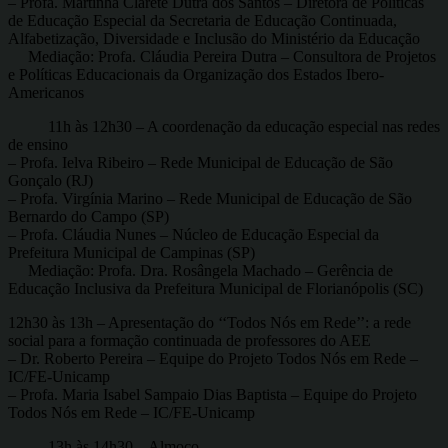
– Profa. Martinha Clarete Dutra dos Santos – Diretora de Políticas
de Educação Especial da Secretaria de Educação Continuada,
Alfabetização, Diversidade e Inclusão do Ministério da Educação
Mediação: Profa. Cláudia Pereira Dutra – Consultora de Projetos
e Políticas Educacionais da Organização dos Estados Ibero-
Americanos
11h às 12h30 – A coordenação da educação especial nas redes
de ensino
– Profa. Ielva Ribeiro – Rede Municipal de Educação de São
Gonçalo (RJ)
– Profa. Virgínia Marino – Rede Municipal de Educação de São
Bernardo do Campo (SP)
– Profa. Cláudia Nunes – Núcleo de Educação Especial da
Prefeitura Municipal de Campinas (SP)
Mediação: Profa. Dra. Rosângela Machado – Gerência de
Educação Inclusiva da Prefeitura Municipal de Florianópolis (SC)
12h30 às 13h – Apresentação do ‘‘Todos Nós em Rede’’: a rede
social para a formação continuada de professores do AEE
– Dr. Roberto Pereira – Equipe do Projeto Todos Nós em Rede –
IC/FE-Unicamp
– Profa. Maria Isabel Sampaio Dias Baptista – Equipe do Projeto
Todos Nós em Rede – IC/FE-Unicamp
13h às 14h30 – Almoço