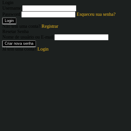
Login
Username
Password
Esqueceu sua senha?
Login
Não tem uma conta?
Registrar
Resetar Senha
Nome de usuário ou E-mail
Criar nova senha
Já tem uma conta?
Login