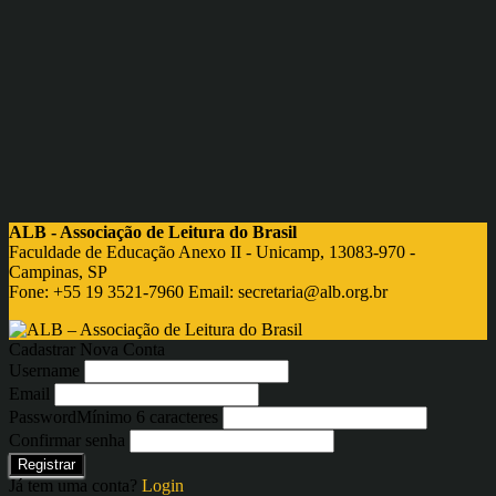
ALB - Associação de Leitura do Brasil
Faculdade de Educação Anexo II - Unicamp, 13083-970 -
Campinas, SP
Fone: +55 19 3521-7960 Email:
secretaria@alb.org.br
Cadastrar Nova Conta
Username
Email
Password
Mínimo 6 caracteres
Confirmar senha
Registrar
Já tem uma conta?
Login