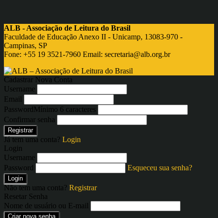
ALB - Associação de Leitura do Brasil
Faculdade de Educação Anexo II - Unicamp, 13083-970 -
Campinas, SP
Fone: +55 19 3521-7960 Email:
secretaria@alb.org.br
Cadastrar Nova Conta
Username
Email
Password
Mínimo 6 caracteres
Confirmar senha
Registrar
Já tem uma conta?
Login
Login
Username
Password
Esqueceu sua senha?
Login
Não tem uma conta?
Registrar
Resetar Senha
Nome de usuário ou E-mail
Criar nova senha