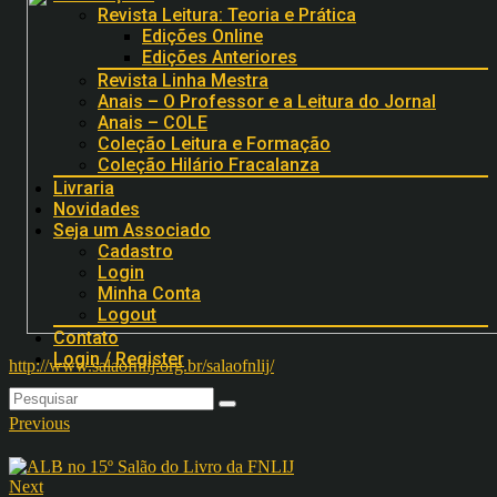
Revista Leitura: Teoria e Prática
Edições Online
Edições Anteriores
Revista Linha Mestra
Anais – O Professor e a Leitura do Jornal
Anais – COLE
Coleção Leitura e Formação
Coleção Hilário Fracalanza
Livraria
Novidades
Seja um Associado
Cadastro
Login
Minha Conta
Logout
Contato
Login / Register
http://www.salaofnlij.org.br/salaofnlij/
Previous
Next