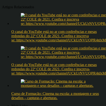
Artigos Relacionados
O canal do YouTube está no ar com conferências e mesas
redondas do 22º COLE de 2021. Confira e inscreva
se: https://www.youtube.com/channel/UCkUrNVUQPR4t
O canal do YouTube está no ar com conferências e mesas
redondas do 22º COLE de 2021. Confira e inscreva-
se: https://www.youtube.com/channel/UCkUrNVUQPR4t
Curso de Formação: Cinema na escola: a montagem e seus
desafios – capturas e aberturas.
Mais Lidos