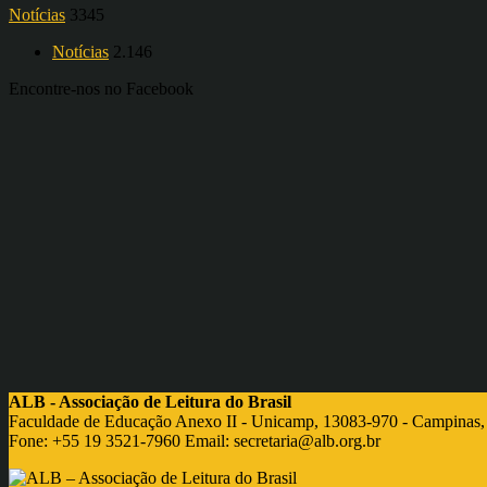
Notícias
3345
Notícias
2.146
Encontre-nos no Facebook
ALB - Associação de Leitura do Brasil
Faculdade de Educação Anexo II - Unicamp, 13083-970 - Campinas,
Fone: +55 19 3521-7960 Email:
secretaria@alb.org.br