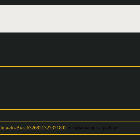
ura-do-Brasil/326821327371802
e curtam a nossa página!