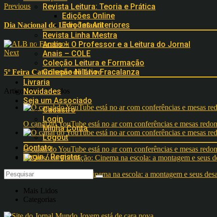
Previous
Revista Leitura: Teoria e Prática
Edições Online
Edições Anteriores
Dia Nacional do Livro Infantil
Revista Linha Mestra
Anais – O Professor e a Leitura do Jornal
Next
Anais – COLE
Coleção Leitura e Formação
Coleção Hilário Fracalanza
5º Feira Catarinense do Livro
Livraria
Artigos Relacionados
Novidades
Seja um Associado
Cadastro
Login
O canal do YouTube está no ar com conferências e mesas 
Minha Conta
Logout
Contato
O canal do YouTube está no ar com conferências e mesas 
Login / Register
Curso de Formação: Cinema na escola: a montagem e seus desafi
Mais Lidos
Categorias