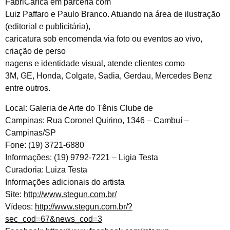
FabriCarica em parceria com
Luiz Paffaro e Paulo Branco. Atuando na área de ilustração
(editorial e publicitária),
caricatura sob encomenda via foto ou eventos ao vivo,
criação de perso
nagens e identidade visual, atende clientes como
3M, GE, Honda, Colgate, Sadia, Gerdau, Mercedes Benz
entre outros.
Local: Galeria de Arte do Tênis Clube de
Campinas: Rua Coronel Quirino, 1346 – Cambuí –
Campinas/SP
Fone: (19) 3721-6880
Informações: (19) 9792-7221 – Ligia Testa
Curadoria: Luiza Testa
Informações adicionais do artista
Site:
http://www.stegun.com.br/
Vídeos:
http://www.stegun.com.br/?
sec_cod=67&news_cod=3