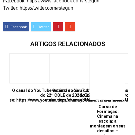
Facebook:
https://www.facebook.com/rstegun
Twitter:
https://twitter.com/rstegun
ARTIGOS RELACIONADOS
O canal do YouTube está no ar com conferências e mesas re
O canal do YouTube está no ar com conf
do 22º COLE de 2021. Confira e inscreva
do 22º COLE de 2021. Confir
se: https://www.youtube.com/channel/UCkUrNVUQPR4tdxMC
se: https://www.youtube.com/channel/
Curso de
Formação:
Cinema na
escola: a
montagem e seus
desafios –