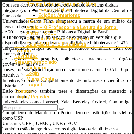
Revista Leitura: Teoria e Prática
Com seu acervo composto de textos completos e itens digitais
Edições Online
integrais (com som e imagem), a Biblioteca Digital da Central de
Edições Anteriores
Cursos da
Universidade Gama Filho ultrapassou a marca de um milhão de
Revista Linha Mestra
itens em fevereiro
Anais – O Professor e a Leitura do Jornal
de 2011, e tornou-se a maior Biblioteca Digital do Brasil.
Anais – COLE
A Biblioteca Digital é um serviço de extensão universitária que
Coleção Leitura e Formação
disponibiliza gratuitamente acervos digitais de bibliotecas de 1.435
Coleção Hilário Fracalanza
universidades, artigos de 48 mil periódicos científicos, além dos
Livraria
bancos de dados
Novidades
de centros de pesquisa, bibliotecas nacionais e órgãos
Seja um Associado
governamentais de 62
Cadastro
países, por sua participação no consórcio internacional OAI – Open
Login
Archives
Minha Conta
Initiative, o maior compartilhamento de informação científica da
Logout
história.
Contato
Estão no acervo também teses e dissertações de mestrado e
doutorado de
Login / Register
universidades como Harvard, Yale, Berkeley, Oxford, Cambridge,
Paris,
Complutense de Madrid e do Porto, além de instituições brasileiras
como USP,
Unicamp, UFRJ, UFMG, UNB e FGV.
Também estão integrados acervos digitalizados de bibliotecas