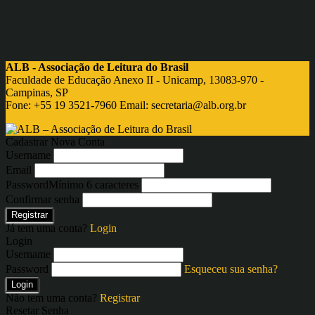
ALB - Associação de Leitura do Brasil
Faculdade de Educação Anexo II - Unicamp, 13083-970 -
Campinas, SP
Fone: +55 19 3521-7960 Email:
secretaria@alb.org.br
Cadastrar Nova Conta
Username
Email
Password
Mínimo 6 caracteres
Confirmar senha
Registrar
Já tem uma conta?
Login
Login
Username
Password
Esqueceu sua senha?
Login
Não tem uma conta?
Registrar
Resetar Senha