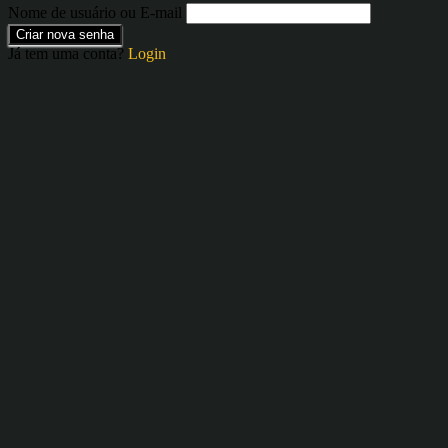
Nome de usuário ou E-mail
Criar nova senha
Já tem uma conta?
Login