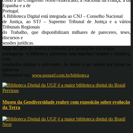
como a do Congresso Norte-Americano, a Nacional da França, a da
Espanha e a de
Portugal.
A Biblioteca Digital está integrada ao CNJ – Conselho Nacional
de Justiça, ao STJ – Supremo Tribunal de Justiça e a vários
Tribunais Regionais
do Trabalho, que disponibilizam milhares de pareceres, teses,
discursos e
sessões jurídicas.
Mais de 50% do acervo é formado por produções em língua
portuguesa. A biblioteca apresenta uma interface simples e intuitiva,
com
resultados rápidos e relevantes, de modo a ser usável por todos os
públicos.
Disponível em:
www.posugf.com.br/biblioteca
.
Previous
Museu da Geodiversidade reabre com exposição sobre evolução
da Terra
Next