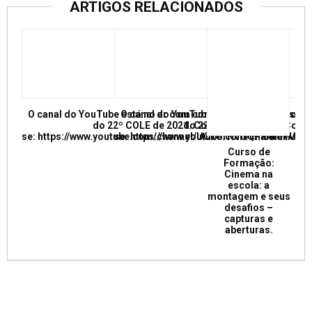
ARTIGOS RELACIONADOS
O canal do YouTube está no ar com conferências e mesas re
O canal do YouTube está no ar com conf
do 22º COLE de 2021. Confira e inscreva
do 22º COLE de 2021. Confir
se: https://www.youtube.com/channel/UCkUrNVUQPR4tdxMC
se: https://www.youtube.com/channel/
Curso de
Formação:
Cinema na
escola: a
montagem e seus
desafios –
capturas e
aberturas.