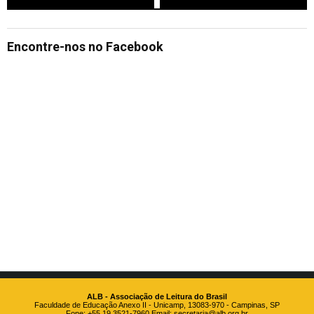
Encontre-nos no Facebook
ALB - Associação de Leitura do Brasil
Faculdade de Educação Anexo II - Unicamp, 13083-970 - Campinas, SP
Fone: +55 19 3521-7960 Email:
secretaria@alb.org.br