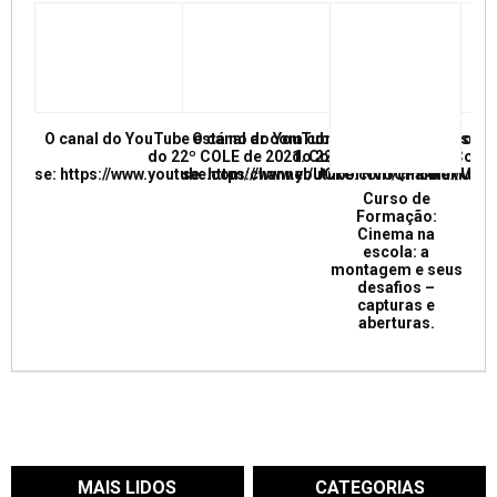
O canal do YouTube está no ar com conferências e mesas re
O canal do YouTube está no ar com conf
do 22º COLE de 2021. Confira e inscreva
do 22º COLE de 2021. Confir
se: https://www.youtube.com/channel/UCkUrNVUQPR4tdxMC
se: https://www.youtube.com/channel/
Curso de
Formação:
Cinema na
escola: a
montagem e seus
desafios –
capturas e
aberturas.
MAIS LIDOS
CATEGORIAS