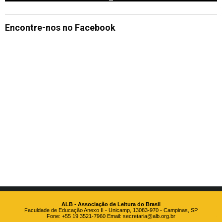
Encontre-nos no Facebook
ALB - Associação de Leitura do Brasil
Faculdade de Educação Anexo II - Unicamp, 13083-970 - Campinas, SP
Fone: +55 19 3521-7960 Email:
secretaria@alb.org.br