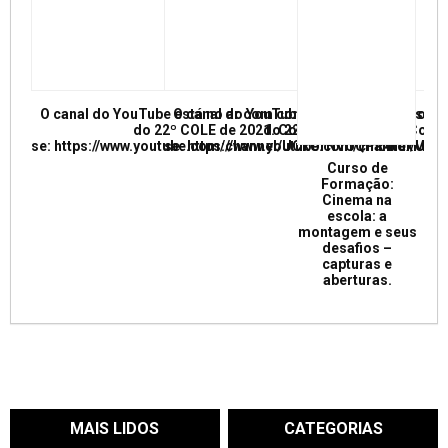
O canal do YouTube está no ar com conferências e mesas re
O canal do YouTube está no ar com conf
do 22º COLE de 2021. Confira e inscreva
do 22º COLE de 2021. Confir
se: https://www.youtube.com/channel/UCkUrNVUQPR4tdxMC
se: https://www.youtube.com/channel/
Curso de
Formação:
Cinema na
escola: a
montagem e seus
desafios –
capturas e
aberturas.
MAIS LIDOS
CATEGORIAS