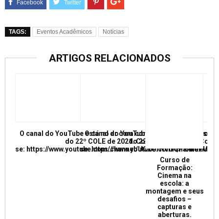
TAGS:
Eventos Acadêmicos
Notícias
ARTIGOS RELACIONADOS
O canal do YouTube está no ar com conferências e mesas re
O canal do YouTube está no ar com conf
do 22º COLE de 2021. Confira e inscreva
do 22º COLE de 2021. Confir
se: https://www.youtube.com/channel/UCkUrNVUQPR4tdxMC
se: https://www.youtube.com/channel/
Curso de
Formação:
Cinema na
escola: a
montagem e seus
desafios –
capturas e
aberturas.