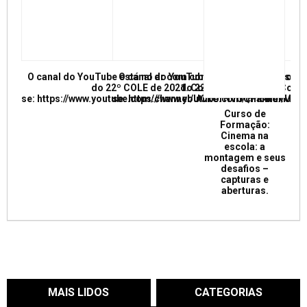
O canal do YouTube está no ar com conferências e mesas re
O canal do YouTube está no ar com conf
do 22º COLE de 2021. Confira e inscreva
do 22º COLE de 2021. Confir
se: https://www.youtube.com/channel/UCkUrNVUQPR4tdxMC
se: https://www.youtube.com/channel/
Curso de
Formação:
Cinema na
escola: a
montagem e seus
desafios –
capturas e
aberturas.
MAIS LIDOS
CATEGORIAS