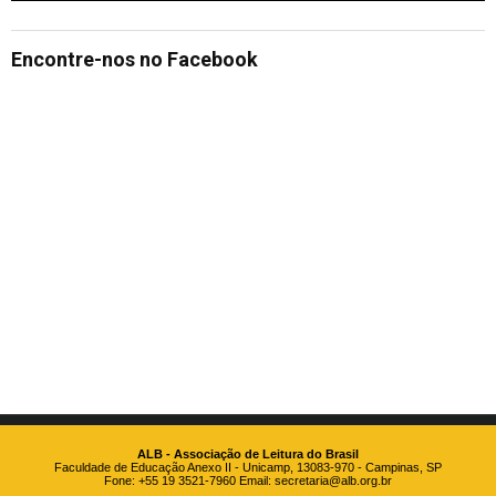
Encontre-nos no Facebook
ALB - Associação de Leitura do Brasil
Faculdade de Educação Anexo II - Unicamp, 13083-970 - Campinas, SP
Fone: +55 19 3521-7960 Email:
secretaria@alb.org.br