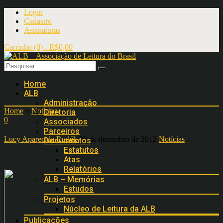
Login
Cadastro
Assinaturas
Carrinho (0) -
R$
0,00
Home
ALB
Administração
Home
»
Notícias
»
Diretoria
0
Associados
Parceiros
Lucy Aparecida Rudék
23 de dezembro de 2012
Notícias
Documentos
Estatutos
Atas
Relatórios
ALB – Memórias
Estudos
Projetos
Núcleo de Leitura da ALB
Publicações