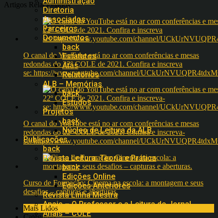
Administração
Artigos Relacionados
Diretoria
Associados
Parceiros
Documentos
back
O canal do YouTube está no ar com conferências e mesas
Estatutos
redondas do 22º COLE de 2021. Confira e inscreva
Atas
se: https://www.youtube.com/channel/UCkUrNVUQPR4t
Relatórios
ALB – Memórias
back
Estudos
Projetos
back
O canal do YouTube está no ar com conferências e mesas
Núcleo de Leitura da ALB
redondas do 22º COLE de 2021. Confira e inscreva-
Publicações
se: https://www.youtube.com/channel/UCkUrNVUQPR4t
back
Revista Leitura: Teoria e Prática
back
Edições Online
Curso de Formação: Cinema na escola: a montagem e seus
Edições Anteriores
desafios – capturas e aberturas.
Revista Linha Mestra
Anais – O Professor e a Leitura do Jornal
Mais Lidos
Anais – COLE
Categorias