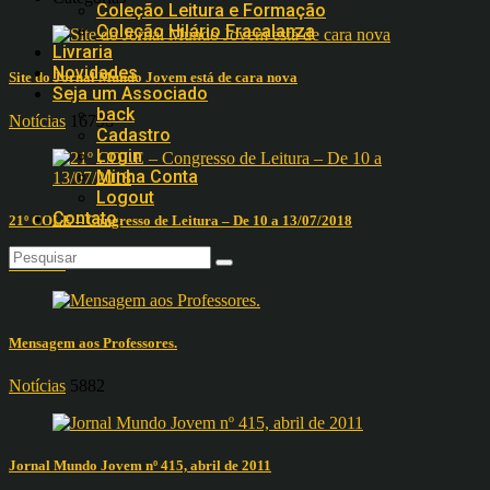
Coleção Leitura e Formação
Coleção Hilário Fracalanza
Livraria
Novidades
Site do Jornal Mundo Jovem está de cara nova
Seja um Associado
back
Notícias
16798
Cadastro
Login
Minha Conta
Logout
Contato
21º COLE – Congresso de Leitura – De 10 a 13/07/2018
Notícias
7818
Mensagem aos Professores.
Notícias
5882
Jornal Mundo Jovem nº 415, abril de 2011