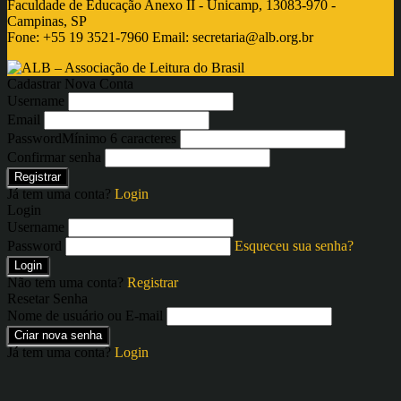
Faculdade de Educação Anexo II - Unicamp, 13083-970 -
Campinas, SP
Fone: +55 19 3521-7960 Email:
secretaria@alb.org.br
Cadastrar Nova Conta
Username
Email
Password
Mínimo 6 caracteres
Confirmar senha
Registrar
Já tem uma conta?
Login
Login
Username
Password
Esqueceu sua senha?
Login
Não tem uma conta?
Registrar
Resetar Senha
Nome de usuário ou E-mail
Criar nova senha
Já tem uma conta?
Login