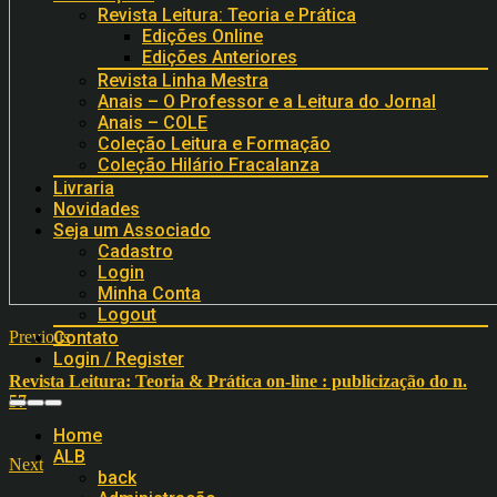
Revista Leitura: Teoria e Prática
Edições Online
Edições Anteriores
Revista Linha Mestra
Anais – O Professor e a Leitura do Jornal
Anais – COLE
Coleção Leitura e Formação
Coleção Hilário Fracalanza
Livraria
Novidades
Seja um Associado
Cadastro
Login
Minha Conta
Logout
Contato
Previous
Login / Register
Revista Leitura: Teoria & Prática on-line : publicização do n.
57
Home
ALB
Next
back