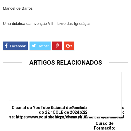
Manoel de Barros
Uma didática da invenção VII – Livro das Ignorãças
ARTIGOS RELACIONADOS
O canal do YouTube está no ar com conferências e mesas re
O canal do YouTube está no ar com conf
do 22º COLE de 2021. Confira e inscreva
do 22º COLE de 2021. Confir
se: https://www.youtube.com/channel/UCkUrNVUQPR4tdxMC
se: https://www.youtube.com/channel/
Curso de
Formação: