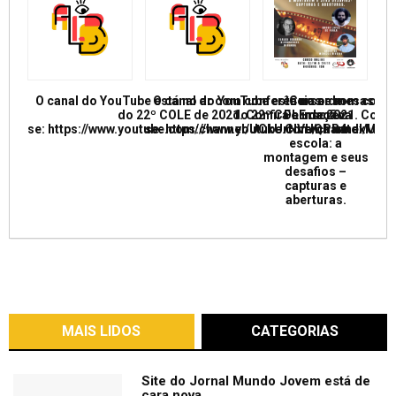
O canal do YouTube está no ar com conferências e mesas re
O canal do YouTube está no ar com conf
Curso de
do 22º COLE de 2021. Confira e inscreva
do 22º COLE de 2021. Confir
Formação:
se: https://www.youtube.com/channel/UCkUrNVUQPR4tdxMC
se: https://www.youtube.com/channel/
Cinema na
escola: a
montagem e seus
desafios –
capturas e
aberturas.
MAIS LIDOS
CATEGORIAS
Site do Jornal Mundo Jovem está de
cara nova