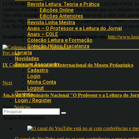
LUSOFONIA, dos CADERNOS DE ESTUDOS AÇORIANOS. Estes C
Revista Leitura: Teoria e Prática
conhecer excertos de obras de alguns dos autores que os Colóquios m
Edições Online
Não serão exaustivos nem completos, limitar-se-ão a abrir uma janela 
Edições Anteriores
Assim, vão os Colóquios lançar, na sua página principal, esses
Revista Linha Mestra
e de fácil leitura, para divulgar autores da açorianidade, que terá um 
Anais – O Professor e a Leitura do Jornal
Anais – COLE
O caderno e o suplemento mais recentes estão em:
http://www.lu
Coleção Leitura e Formação
Coleção Hilário Fracalanza
Livraria
Previous
Novidades
Seja um Associado
IX Colóquio Nacional e II Internacional do Museu Pedagógico
Cadastro
Login
Minha Conta
Next
Logout
Contato
Anais do 5º Seminário Nacional "O Professor e a Leitura do Jor
Login / Register
Tags:
Notícias
Artigos Relacionados
O canal do YouTube está no ar com conferências e mesas 