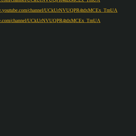
ww.youtube.com/channel/UCkUrNVUQPR4tdxMCEx_TmUA