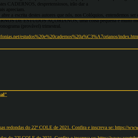
ADERNOS, despretensiosos, irão dar a
ais apreciam.
abre a escrita destes autores que nós, nos Colóquios, entendemos ser d
 CADERNOS DE ESTUDOS AÇORIANOS, uma coisa pequena e muito modes
cronograma (provável) trimestral.
sofonias.net/estudos%20e%20cadernos%20a%C3%A7orianos/index.htm
nal"
redondas do 22º COLE de 2021. Confira e inscreva se: https://ww