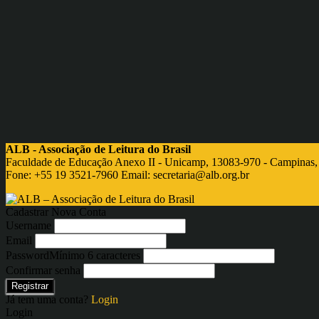
ALB - Associação de Leitura do Brasil
Faculdade de Educação Anexo II - Unicamp, 13083-970 - Campinas,
Fone: +55 19 3521-7960 Email:
secretaria@alb.org.br
Cadastrar Nova Conta
Username
Email
Password
Mínimo 6 caracteres
Confirmar senha
Registrar
Já tem uma conta?
Login
Login