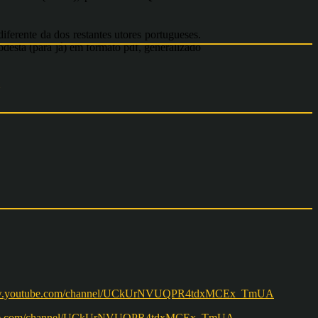
iferente da dos restantes utores portugueses.
ta (para já) em formato pdf, generalizado
w.youtube.com/channel/UCkUrNVUQPR4tdxMCEx_TmUA