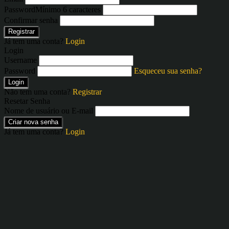
Password
Mínimo 6 caracteres
Confirmar senha
Registrar
Já tem uma conta?
Login
Login
Username
Password
Esqueceu sua senha?
Login
Não tem uma conta?
Registrar
Resetar Senha
Nome de usuário ou E-mail
Criar nova senha
Já tem uma conta?
Login