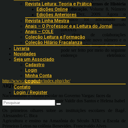
Revista Leitura: Teoria e Prática
número dos
Cadernos de História
da Educação
, Volume 8, Número
Edições Online
2, Jul./Dez. 2009. Agora o
Edições Anteriores
periódico foi adicionado ao
Revista Linha Mestra
Directory of Open Access Journals
Anais – O Professor e a Leitura do Jornal
(DOAJ).
Anais – COLE
O elenco de colaborações
Coleção Leitura e Formação
publicadas neste novo número e o
Coleção Hilário Fracalanza
acesso à versão integral dos textos
Livraria
pode ser feito por meio do seguinte
Novidades
endereço eletrônico:
Seja um Associado
Cadastro
Login
Minha Conta
http://www.seer.ufu.br/index.php/che/
.
Logout
ARTIGOS
Contato
Login / Register
Nacionalismo e cultura escolar no Governo Vargas: faces da
construção da brasilidade. Ademir Valdir dos Santos e Helena Isabel
Os primeiros olhares sobre as instituições escolares de Bagé.
Alessandro C. Bica
Agricultura e ensino na Amazônia do Século XIX: a Escola de
Primeiras Letras na colônia Benevides. Francivaldo Alves