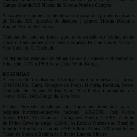
Campo Grande/MS.Nilceia da Silveira Protásio Campos
A imagem da mulher na literatura e no jornal das primeiras décadas
do Século XX: questões de discurso e gênero. Norma Discini e
Raquel Discini de Campos
Trabalhando com as fontes para a construção do conhecimento
sobre o financiamento do ensino superior.Rosane Gaviti Vilera e
Vera Lúcia de C. Machado
Os deputados estaduais de Minas Gerais e a missão civilizadora da
Educação: 1892 a 1898.Vera Lúcia Abrão Borges
RESENHAS
A construção do discurso histórico: entre a retórica e a prova.
GINZBURG, Carlo. Relações de Força. História, Retórica, Prova.
Tradução de Jônatas Batista Neto. São Paulo: Companhia das
Letras, 2002, 192p.Diogo da Silva Roiz
Escolas Normais brasileiras: um importante inventário para a
pesquisa histórico-educativa nacional. ARAÚJO, José Carlos
Souza; FREITAS, Anamaria Gonçalves Bueno; LOPES, Antônio
de Pádua Carvalho (orgs). (2008). As Escolas Normais no Brasil do
Império à República. Campinas/SP, Editora Alínea, 370 p.Sauloéber
Társio de Souza e Betânia de Oliveira Laterza Ribeiro