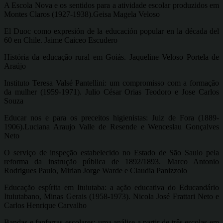
A Escola Nova e os sentidos para a atividade escolar produzidos em
Montes Claros (1927-1938).Geisa Magela Veloso
El Duoc como expresión de la educación popular en la década del
60 en Chile. Jaime Caiceo Escudero
História da educação rural em Goiás. Jaqueline Veloso Portela de
Araújo
Instituto Teresa Valsé Pantellini: um compromisso com a formação
da mulher (1959-1971). Julio César Orias Teodoro e Jose Carlos
Souza
Educar nos e para os preceitos higienistas: Juiz de Fora (1889-
1906).Luciana Araujo Valle de Resende e Wenceslau Gonçalves
Neto
O serviço de inspeção estabelecido no Estado de São Saulo pela
reforma da instrução pública de 1892/1893. Marco Antonio
Rodrigues Paulo, Mirian Jorge Warde e Claudia Panizzolo
Educação espírita em Ituiutaba: a ação educativa do Educandário
Ituiutabano, Minas Gerais (1958-1973). Nicola José Frattari Neto e
Carlos Henrique Carvalho
Bandas e fanfarras escolares: uma análise a partir de três escolas em