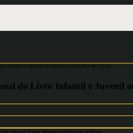
il e Juvenil ao Ministro da Educação sobre livro de Lobato
al do Livro Infantil e Juvenil 
arta Aberta ao Exmo. Ministro da Educação do Brasil