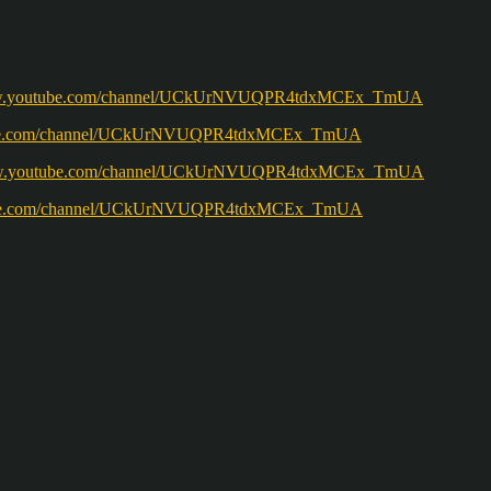
w.youtube.com/channel/UCkUrNVUQPR4tdxMCEx_TmUA
ww.youtube.com/channel/UCkUrNVUQPR4tdxMCEx_TmUA