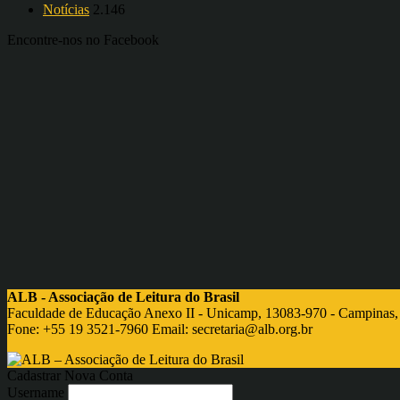
Notícias
2.146
Encontre-nos no Facebook
ALB - Associação de Leitura do Brasil
Faculdade de Educação Anexo II - Unicamp, 13083-970 - Campinas,
Fone: +55 19 3521-7960 Email:
secretaria@alb.org.br
Cadastrar Nova Conta
Username