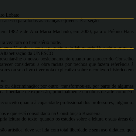
iro Lobato
eu acesso para todas as crianças e jovens. É a seção
nga, em 1982 e de Ana Maria Machado, em 2000, para o Prêmio Hans
a vez fora do hemisfério norte.
Roberto Marinho e com o patrocínio do laboratório Hoescht o primeiro
o de Alfabetização da UNESCO.
apresentar-lhe o nosso posicionamento quanto ao parecer do Conselho
ecer considerou a obra racista por trechos que fazem referência à
res ou se o livro tiver nota explicativa sobre o contexto histórico em
bras.
to ou discriminação; por outro, transformou-se, por parte de algumas
o a liberdade de expressão, principalmente em obras de arte como é o
conceito quanto à capacidade profissional dos professores, julgando-
amos e que está consolidado na Constituição Brasileira.
ia leitura do texto, quando os estudos sobre a leitura e suas áreas de
ão artística, deve ser lida com total liberdade e sem uso didático, que