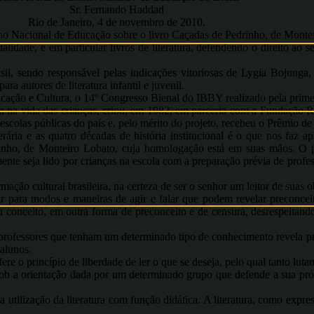
Sr. Fernando Haddad
Rio de Janeiro, 4 de novembro de 2010.
ho Nacional de Educação sobre o livro Caçadas de Pedrinho, de Monte
idade, e em particular livros de literatura, defendendo o direito ao s
rasil, sendo responsável pelas indicações vitoriosas de Lygia Boju
a autores de literatura infantil e juvenil.
ão e Cultura, o 14º Congresso Bienal do IBBY realizado pela primeir
tura na vida das crianças, criou, em 1982, em parceria com a Fundação 
ara escolas públicas do país e, pelo mérito do projeto, recebeu o Prêmi
rária e as quatro décadas de história institucional é o que nos faz 
ho, de Monteiro Lobato, cuja homologação está em suas mãos. O par
te seja lido por crianças na escola com a preparação prévia de professo
ção cultural brasileira, na certeza de ser o senhor um leitor de suas o
ar para modos e maneiras de agir e falar que podem revelar preconcei
 conceito, em outra forma de preconceito e de censura, desrespeitand
professores que tenham um determinado tipo de conhecimento revela pre
 alunos.
fere o princípio de liberdade de ler o que se deseja, pelo qual tanto lut
sob a orientação dada por um determinado grupo que defende a sua própr
tilização da literatura com função didática. A literatura, como express