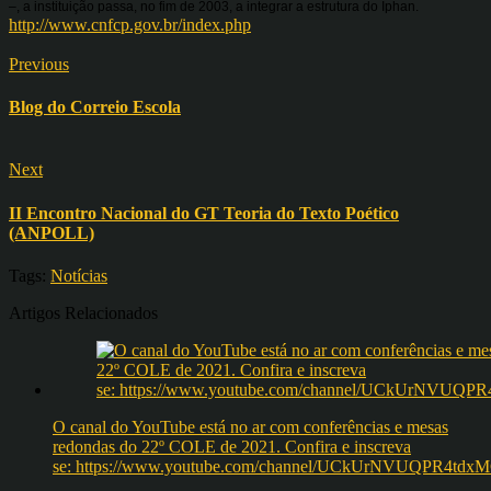
–, a instituição passa, no fim de 2003, a integrar a estrutura do Iphan.
http://www.cnfcp.gov.br/index.php
Previous
Blog do Correio Escola
Next
II Encontro Nacional do GT Teoria do Texto Poético
(ANPOLL)
Tags:
Notícias
Artigos Relacionados
O canal do YouTube está no ar com conferências e mesas
redondas do 22º COLE de 2021. Confira e inscreva
se: https://www.youtube.com/channel/UCkUrNVUQPR4t