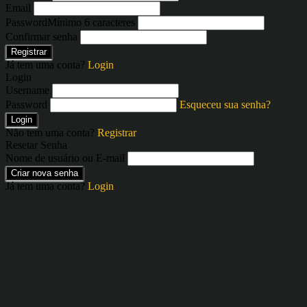
Email
Password
Mínimo 6 caracteres
Confirmar senha
Registrar
Já tem uma conta?
Login
Login
Username
Password
Esqueceu sua senha?
Login
Não tem uma conta?
Registrar
Resetar Senha
Nome de usuário ou E-mail
Criar nova senha
Já tem uma conta?
Login