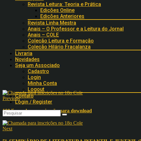
Revista Leitura: Teoria e Prática
Edições Online
Edições Anteriores
Revista Linha Mestra
Anais – O Professor e a Leitura do Jornal
Anais – COLE
Coleção Leitura e Formação
Coleção Hilário Fracalanza
Livraria
Novidades
Seja um Associado
Cadastro
Login
Minha Conta
Logout
Contato
Previous
Login / Register
100 livros de comunicação para download
Next