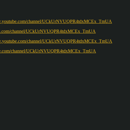
w.youtube.com/channel/UCkUrNVUQPR4tdxMCEx_TmUA
ww.youtube.com/channel/UCkUrNVUQPR4tdxMCEx_TmUA