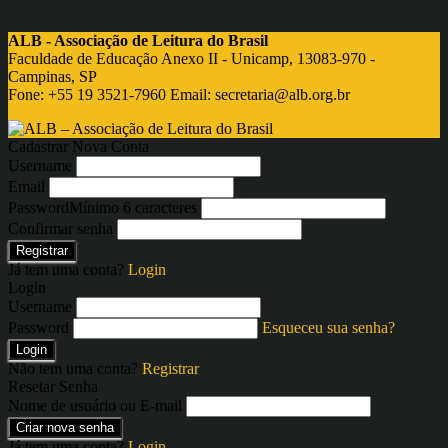
ALB - Associação de Leitura do Brasil
Faculdade de Educação Anexo II - Unicamp, 13083-970 -
Campinas, SP
Fone: +55 19 3521-7960 Email:
secretaria@alb.org.br
Cadastrar Nova Conta
Username
Email
Password
Mínimo 6 caracteres
Confirmar senha
Registrar
Já tem uma conta?
Login
Login
Username
Password
Esqueceu sua senha?
Login
Não tem uma conta?
Registrar
Resetar Senha
Nome de usuário ou E-mail
Criar nova senha
Já tem uma conta?
Login