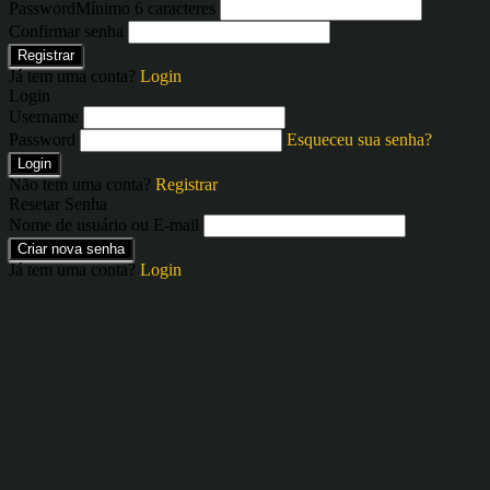
Password
Mínimo 6 caracteres
Confirmar senha
Registrar
Já tem uma conta?
Login
Login
Username
Password
Esqueceu sua senha?
Login
Não tem uma conta?
Registrar
Resetar Senha
Nome de usuário ou E-mail
Criar nova senha
Já tem uma conta?
Login