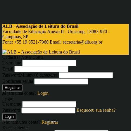
ALB - Associação de Leitura do Brasil
Faculdade de Educação Anexo II - Unicamp, 13083-970 -
Campinas, SP
Fone: +55 19 3521-7960 Email:
secretaria@alb.org.br
Cadastrar Nova Conta
Username
Email
Password
Mínimo 6 caracteres
Confirmar senha
Registrar
Já tem uma conta?
Login
Login
Username
Password
Esqueceu sua senha?
Login
Não tem uma conta?
Registrar
Resetar Senha