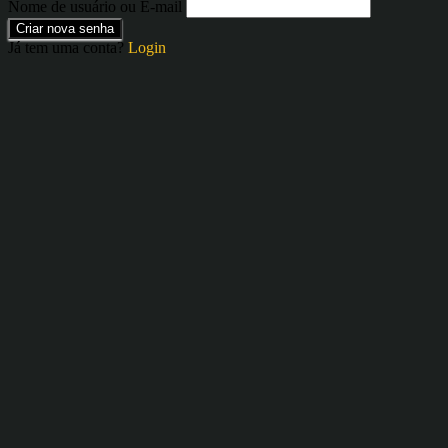
Nome de usuário ou E-mail
Criar nova senha
Já tem uma conta?
Login