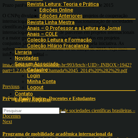
Revista Leitura: Teoria e Prática
Prazo para submissão de propostas: 16 de março de 2015
Edições Online
O CNPq divulgou chamada para apoio a projetos de cooperação
Edições Anteriores
internacional a fim de fomentar a internacionalização de sociedades
Revista Linha Mestra
científicas brasileiras. Organização de eventos científicos
Anais – O Professor e a Leitura do Jornal
internacionais, intensificação de parcerias em projetos internacionais
Anais – COLE
e a maior mobilidade de pesquisadores inseridos em projetos
Coleção Leitura e Formação
conjuntos são alguns dos objetivos previstos pela iniciativa. As
Coleção Hilário Fracalanza
submissões podem ser feitas até 16 de março de 2015. Veja mais
Livraria
informações no edital –
Novidades
Seja um Associado
imap://pesqfe@imap.unicamp.br:993/fetch>UID>.INBOX>1942?
Cadastro
part=1.2.6&filename=Chamada%2045_2014%20%282%29.pdf
Login
Minha Conta
Previous
Logout
Contato
Prêmio Paulo Freire - Docentes e Estudantes
Login / Register
Next
Programa de mobilidade acadêmica internacional da