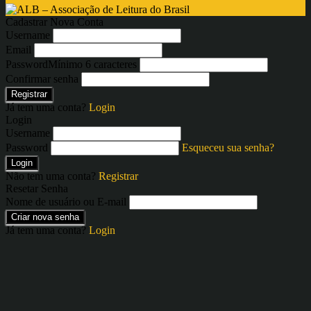
Cadastrar Nova Conta
Username
Email
Password
Mínimo 6 caracteres
Confirmar senha
Registrar
Já tem uma conta?
Login
Login
Username
Password
Esqueceu sua senha?
Login
Não tem uma conta?
Registrar
Resetar Senha
Nome de usuário ou E-mail
Criar nova senha
Já tem uma conta?
Login