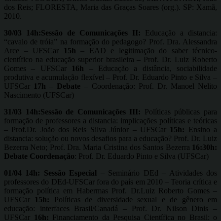
dos Reis; FLORESTA, Maria das Graças Soares (org.). SP: Xamã,
2010.
30/03 14h:Sessão de Comunicações II:
Educação a distancia:
“cavalo de tróia” na formação do pedagogo? Prof. Dra. Alessandra
Arce – UFSCar
15h
– EAD e legitimação do saber técnico-
científico na educação superior brasileira – Prof. Dr. Luiz Roberto
Gomes – UFSCar
16h
– Educação a distância, sociabilidade
produtiva e acumulação flexível – Prof. Dr. Eduardo Pinto e Silva –
UFSCar
17h
–
Debate
– Coordenação: Prof. Dr. Manoel Nelito
Nascimento (UFSCar)
31/03 14h:Sessão de Comunicações III:
Políticas públicas para
formação de professores a distancia: implicações políticas e teóricas
– Prof.Dr. João dos Reis Silva Júnior – UFSCar
15h:
Ensino a
distancia: solução ou novos desafios para a educação? Prof. Dr. Luiz
Bezerra Neto; Prof. Dra. Maria Cristina dos Santos Bezerra
16:30h:
Debate Coordenação
: Prof. Dr. Eduardo Pinto e Silva (UFSCar)
01/04
14h:
Sessão Especial
– Seminário DEd – Atividades dos
professores do DEd-UFSCar fora do país em 2010 – Teoria crítica e
formação política em Habermas Prof. Dr.Luiz Roberto Gomes –
UFSCar
15h:
Políticas de diversidade sexual e de gênero em
educação: interfaces Brasil/Canadá – Prof. Dr. Nilson Dinis –
UFSCar
16h:
Financiamento da Pesquisa Científica no Brasil: o