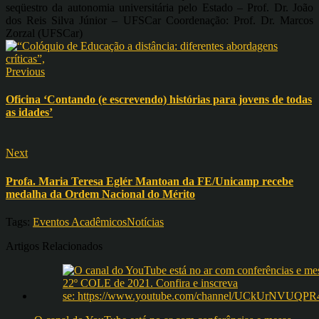
seqüestro da autonomia universitária pelo Estado – Prof. Dr. João
dos Reis Silva Júnior – UFSCar Coordenação: Prof. Dr. Marcos
Zorzal (UFSCar)
Previous
Oficina ‘Contando (e escrevendo) histórias para jovens de todas
as idades’
Next
Profa. Maria Teresa Eglér Mantoan da FE/Unicamp recebe
medalha da Ordem Nacional do Mérito
Tags:
Eventos Acadêmicos
Notícias
Artigos Relacionados