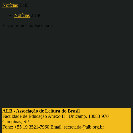
Notícias
3345
Notícias
2.146
Encontre-nos no Facebook
ALB - Associação de Leitura do Brasil
Faculdade de Educação Anexo II - Unicamp, 13083-970 -
Campinas, SP
Fone: +55 19 3521-7960 Email:
secretaria@alb.org.br