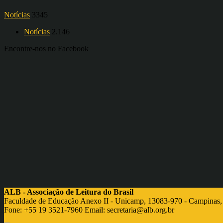
Notícias
3345
Notícias
2.146
Encontre-nos no Facebook
ALB - Associação de Leitura do Brasil
Faculdade de Educação Anexo II - Unicamp, 13083-970 - Campinas,
Fone: +55 19 3521-7960 Email:
secretaria@alb.org.br