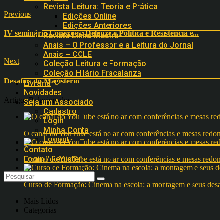
Revista Leitura: Teoria e Prática
Previous
Edições Online
Edições Anteriores
IV seminário Conexões; Deleuze e Política e Resistência e...
Revista Linha Mestra
Anais – O Professor e a Leitura do Jornal
Anais – COLE
Next
Coleção Leitura e Formação
Coleção Hilário Fracalanza
Desafios do Magistério
Livraria
Novidades
Artigos Relacionados
Seja um Associado
Cadastro
Login
Minha Conta
O canal do YouTube está no ar com conferências e mesas 
Logout
Contato
Login / Register
O canal do YouTube está no ar com conferências e mesas 
Curso de Formação: Cinema na escola: a montagem e seus desafi
Mais Lidos
Categorias