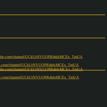
w.youtube.com/channel/UCkUrNVUQPR4tdxMCEx_TmUA
ww.youtube.com/channel/UCkUrNVUQPR4tdxMCEx_TmUA