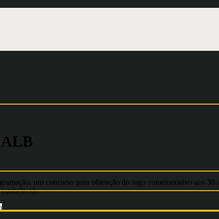
e ALB
rogramação, um concurso para obtenção do logo comemorativo aos 30 a
estabelecido.
p