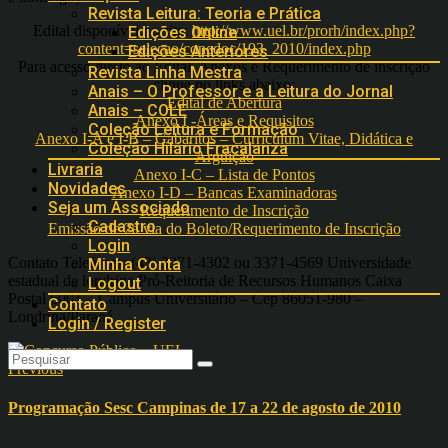
Revista Leitura: Teoria e Prática
Edital disponível no site:
http://www.uel.br/prorh/index.php?
Edições Online
content=selecao/concdoc/193_2010/index.php
Edições Anteriores
Para acesso direto ao Edital, Anexos e Requerimento de inscrição
Revista Linha Mestra
clique no links abaixo:
Anais – O Professor e a Leitura do Jornal
Edital de Abertura
Anais – COLE
Anexo I -Áreas e Requisitos
Coleção Leitura e Formação
Anexo I-A e I-B – Gabaritos – Curriculum Vitae, Didática e
Coleção Hilário Fracalanza
Argüição
Livraria
Anexo I-C – Lista de Pontos
Novidades
Anexo I-D – Bancas Examinadoras
Seja um Associado
Requerimento de Inscrição
Cadastro
Emissão de 2a via do Boleto/Requerimento de Inscrição
Login
Contato Telefones: (43) 3371-4302 ou 3371-4569 Universidade
Minha Conta
estadual de londrina Pró-Reitoria de Recursos Humanos Caixa
Logout
Postal 6001 – Campus Universitário – Cep 86051-980 –
Contato
Londrina/Paraná
Login / Register
Previous
Programação Sesc Campinas de 17 a 22 de agosto de 2010