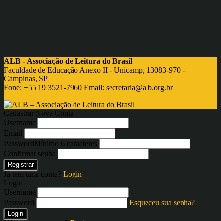
ALB - Associação de Leitura do Brasil
Faculdade de Educação Anexo II - Unicamp, 13083-970 -
Campinas, SP
Fone: +55 19 3521-7960 Email:
secretaria@alb.org.br
Cadastrar Nova Conta
Username
Email
Password
Mínimo 6 caracteres
Confirmar senha
Registrar
Já tem uma conta?
Login
Login
Username
Password
Esqueceu sua senha?
Login