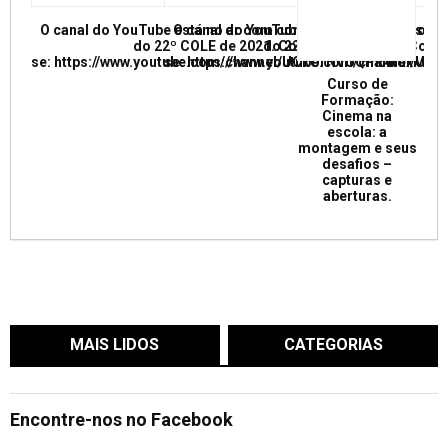
O canal do YouTube está no ar com conferências e mesas re
O canal do YouTube está no ar com conf
do 22º COLE de 2021. Confira e inscreva
do 22º COLE de 2021. Confir
se: https://www.youtube.com/channel/UCkUrNVUQPR4tdxMC
se: https://www.youtube.com/channel/
Curso de
Formação:
Cinema na
escola: a
montagem e seus
desafios –
capturas e
aberturas.
MAIS LIDOS
CATEGORIAS
Encontre-nos no Facebook