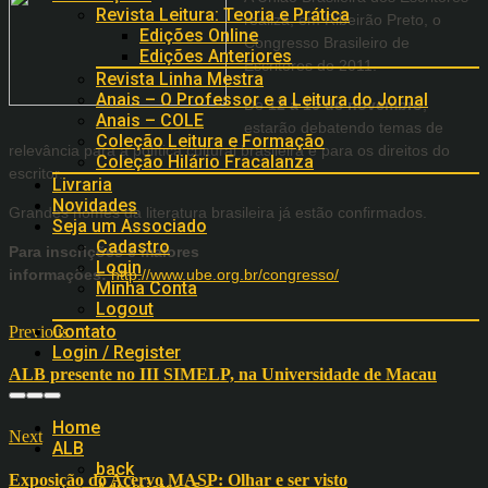
Revista Leitura: Teoria e Prática
realiza, em Ribeirão Preto, o
Edições Online
Congresso Brasileiro de
Edições Anteriores
Escritores de 2011.
Revista Linha Mestra
Anais – O Professor e a Leitura do Jornal
De
12 a 15 de novembro
,
Anais – COLE
estarão debatendo temas de
Coleção Leitura e Formação
relevância para a política cultural brasileira e para os direitos do
Coleção Hilário Fracalanza
escritor.
Livraria
Novidades
Grandes nomes da literatura brasileira já estão confirmados.
Seja um Associado
Cadastro
Para inscrições e maiores
Login
informações:
http://www.ube.org.br/congresso/
Minha Conta
Logout
Contato
Previous
Login / Register
ALB presente no III SIMELP, na Universidade de Macau
Home
Next
ALB
back
Exposição do Acervo MASP: Olhar e ser visto