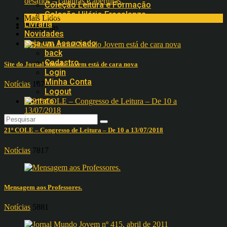
desafios – capturas e aberturas.
Coleção Leitura e Formação
Coleção Hilário Fracalanza
Mais Lidos
Livraria
Categorias
Novidades
Seja um Associado
back
Cadastro
Site do Jornal Mundo Jovem está de cara nova
Login
Minha Conta
Notícias
16797
Logout
Contato
21º COLE – Congresso de Leitura – De 10 a 13/07/2018
Notícias
7817
Mensagem aos Professores.
Notícias
5881