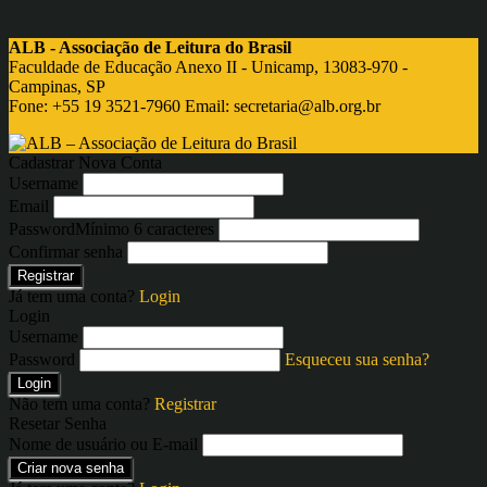
ALB - Associação de Leitura do Brasil
Faculdade de Educação Anexo II - Unicamp, 13083-970 -
Campinas, SP
Fone: +55 19 3521-7960 Email:
secretaria@alb.org.br
Cadastrar Nova Conta
Username
Email
Password
Mínimo 6 caracteres
Confirmar senha
Registrar
Já tem uma conta?
Login
Login
Username
Password
Esqueceu sua senha?
Login
Não tem uma conta?
Registrar
Resetar Senha
Nome de usuário ou E-mail
Criar nova senha