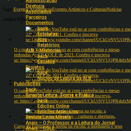
Administração
Diretoria
Tags:
Eventos Acadêmicos
Eventos Artísticos e Culturais
Notícias
Associados
Parceiros
Artigos Relacionados
Documentos
back
Estatutos
Atas
Relatórios
O canal do YouTube está no ar com conferências e mesas
ALB – Memórias
redondas do 22º COLE de 2021. Confira e inscreva
back
se: https://www.youtube.com/channel/UCkUrNVUQPR4t
Estudos
Projetos
back
Núcleo de Leitura da ALB
Publicações
back
O canal do YouTube está no ar com conferências e mesas
Revista Leitura: Teoria e Prática
redondas do 22º COLE de 2021. Confira e inscreva-
back
se: https://www.youtube.com/channel/UCkUrNVUQPR4t
Edições Online
Edições Anteriores
Revista Linha Mestra
Anais – O Professor e a Leitura do Jornal
Curso de Formação: Cinema na escola: a montagem e seus
Anais – COLE